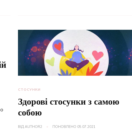
ій
СТОСУНКИ
Здорові стосунки з самою
бо
собою
ВІД
AUTHOR2
ПОНОВЛЕНО
05.07.2021