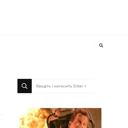
Шукаєте
щось?