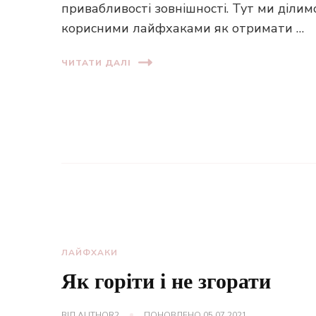
привабливості зовнішності. Тут ми ділим
корисними лайфхаками як отримати …
ЧИТАТИ ДАЛІ
ЛАЙФХАКИ
Як горіти і не згорати
ВІД
AUTHOR2
ПОНОВЛЕНО
05.07.2021