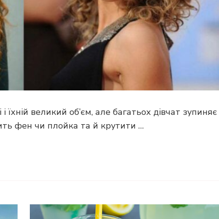
 і їхній великий об’єм, але багатьох дівчат зупиняє
ить фен чи плойка та й крутити …