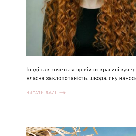
Іноді так хочеться зробити красиві кучері
власна заклопотаність, шкода, яку нанос
ЧИТАТИ ДАЛІ