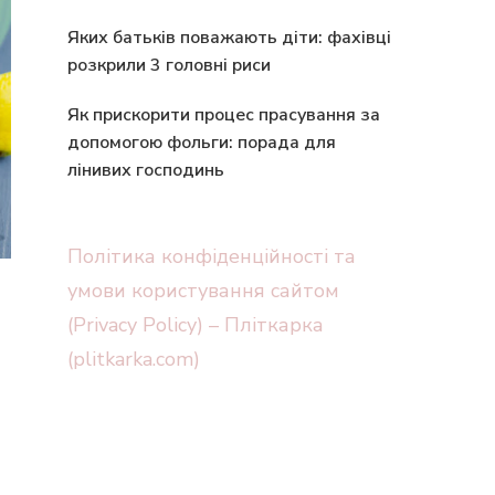
Яких батьків поважають діти: фахівці
розкрили 3 головні риси
Як прискорити процес прасування за
допомогою фольги: порада для
лінивих господинь
Політика конфіденційності та
умови користування сайтом
(Privacy Policy) – Пліткарка
(plitkarka.com)