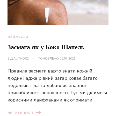
ЛАЙФХАКИ
Засмага як у Коко Шанель
ВІД
AUTHOR2
ПОНОВЛЕНО
05.07.2021
Правила засмаги варто знати кожній
людині, адже рівний загар ховає багато
недоліків тіла та добавляє значної
привабливості зовнішності. Тут ми ділимося
корисними лайфхаками як отримати …
ЧИТАТИ ДАЛІ