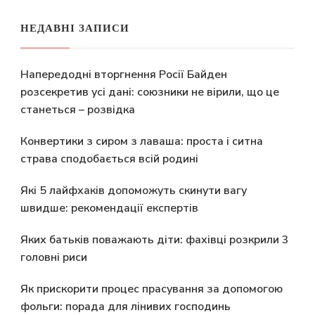
НЕДАВНІ ЗАПИСИ
Напередодні вторгнення Росії Байден
розсекретив усі дані: союзники не вірили, що це
станеться – розвідка
Конвертики з сиром з лаваша: проста і ситна
страва сподобається всій родині
Які 5 лайфхаків допоможуть скинути вагу
швидше: рекомендації експертів
Яких батьків поважають діти: фахівці розкрили 3
головні риси
Як прискорити процес прасування за допомогою
фольги: порада для лінивих господинь