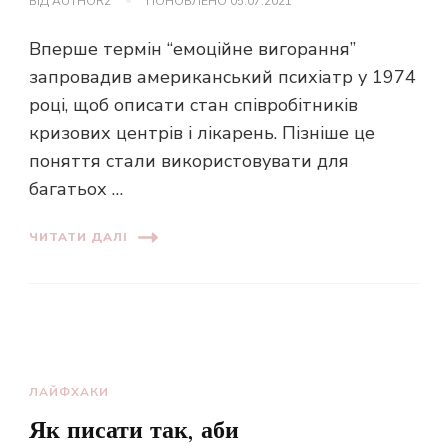
ВІД
AUTHOR2
ПОНОВЛЕНО
05.07.2021
Вперше термін “емоційне вигорання”
запровадив американський психіатр у 1974
році, щоб описати стан співробітників
кризових центрів і лікарень. Пізніше це
поняття стали використовувати для
багатьох …
ЧИТАТИ ДАЛІ
ЛАЙФХАКИ
Як писати так, аби