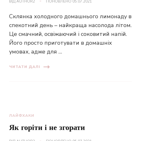
ВІД
AUTHOR2
ПОНОВЛЕНО
05.07.2021
Склянка холодного домашнього лимонаду в
спекотний день – найкраща насолода літом.
Це смачний, освіжаючий і соковитий напій.
Його просто приготувати в домашніх
умовах, адже для …
ЧИТАТИ ДАЛІ
ЛАЙФХАКИ
Як горіти і не згорати