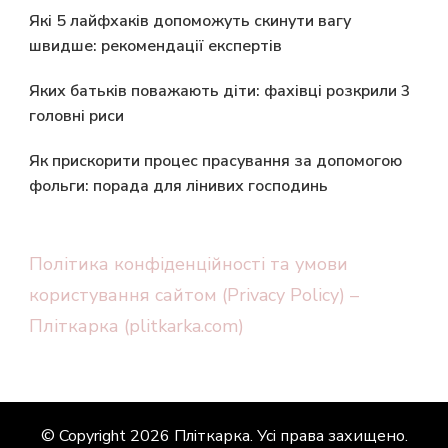
Які 5 лайфхаків допоможуть скинути вагу
швидше: рекомендації експертів
Яких батьків поважають діти: фахівці розкрили 3
головні риси
Як прискорити процес прасування за допомогою
фольги: порада для лінивих господинь
Політика конфіденційності та умови
користування сайтом (Privacy Policy) –
Пліткарка (plitkarka.com)
© Copyright 2026
Пліткарка
. Усі права захищено.