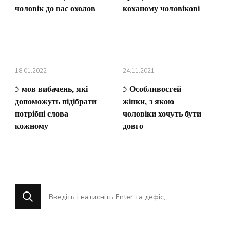
чоловік до вас охолов
коханому чоловікові
18.01.2022
24.11.2021
5 мов вибачень, які
5 Особливостей
допоможуть підібрати
жінки, з якою
потрібні слова
чоловіки хочуть бути
кожному
довго
Шукаєте
щось?