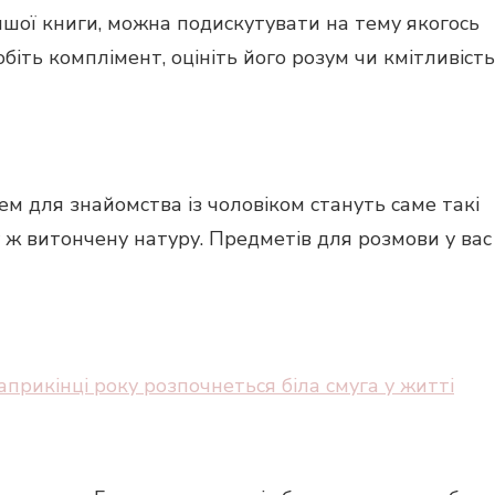
іншої книги, можна подискутувати на тему якогось
обіть комплімент, оцініть його розум чи кмітливість
м для знайомства із чоловіком стануть саме такі
у ж витончену натуру. Предметів для розмови у вас
наприкінці року розпочнеться біла смуга у житті