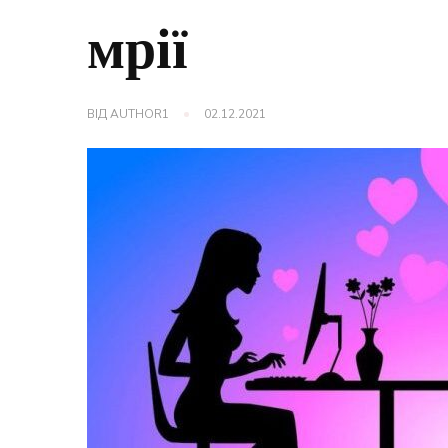
мрії
ВІД
AUTHOR1
02.12.2021