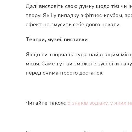
Далі висловіть свою думку щодо тієї чи 
твору. Як і у випадку з фітнес-клубом, зр
ефект не змусить себе довго чекати.
Театри, музеї, виставки
Якщо ви творча натура, найкращим місце
місця. Саме тут ви зможете зустріти так
перед очима просто достаток.
Читайте також:
5 знаків зодіаку, у яких 