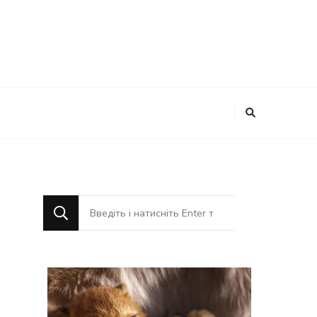
Шукаєте
щось?