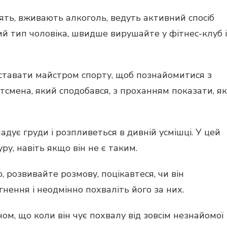
ять, вживають алкоголь, ведуть активний спосіб
ий тип чоловіка, швидше вирушайте у фітнес-клуб і
ставати майстром спорту, щоб познайомитися з
тсмена, який сподобався, з проханням показати, як
адує груди і розпливеться в дивній усмішці. У цей
у, навіть якщо він не є таким.
о, розвивайте розмову, поцікавтеся, чи він
нення і неодмінно похваліть його за них.
, що коли він чує похвалу від зовсім незнайомої