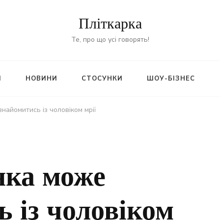
Пліткарка
Те, про що усі говорять!
И
НОВИНИ
СТОСУНКИ
ШОУ-БІЗНЕС
знайомитись із чоловіком мрії
інка може
 із чоловіком