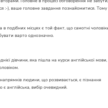
авторами. Головне в процесі обговорення не забути
 :-), ваше головне завдання познайомитися. Тому
в подібних місцях є той факт, що самотні чоловік
обувати варто однозначно.
нієї дівчини, яка пішла на курси англійської мови,
оловіком.
 напрямків людини, що розвивається, є пізнання
 є англійська, вибір очевидний.