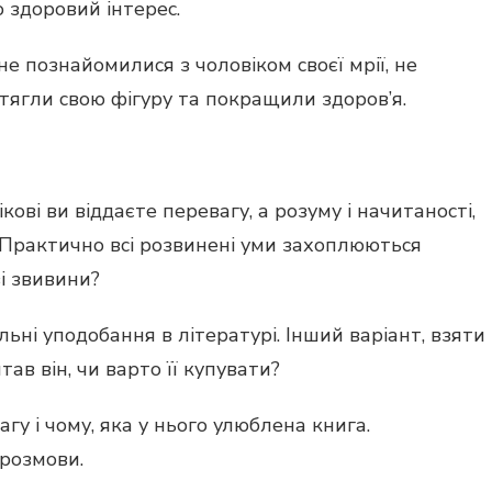
 здоровий інтерес.
не познайомилися з чоловіком своєї мрії, не
дтягли свою фігуру та покращили здоров’я.
ві ви віддаєте перевагу, а розуму і начитаності,
. Практично всі розвинені уми захоплюються
зі звивини?
ні уподобання в літературі. Інший варіант, взяти
тав він, чи варто її купувати?
гу і чому, яка у нього улюблена книга.
 розмови.