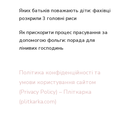
Яких батьків поважають діти: фахівці
розкрили 3 головні риси
Як прискорити процес прасування за
допомогою фольги: порада для
лінивих господинь
Політика конфіденційності та
умови користування сайтом
(Privacy Policy) – Пліткарка
(plitkarka.com)