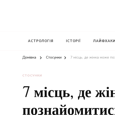
АСТРОЛОГІЯ
ІСТОРІЇ
ЛАЙФХАК
Домівка
Стосунки
7 місць, де жінка може по
СТОСУНКИ
7 місць, де ж
познайомитись