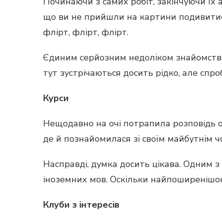
Починаючи з самих робіт, закінчуючи їх 
що ви не прийшли на картини подивитися
флірт, флірт, флірт.
Єдиним серйозним недоліком знайомства 
тут зустрічаються досить рідко, але спр
Курси
Нещодавно на очі потрапила розповідь од
де й познайомилася зі своїм майбутнім ч
Насправді, думка досить цікава. Одним з
іноземних мов. Оскільки найпоширенішою
Клуби з інтересів