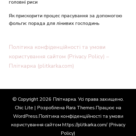
головні риси
Як прискорити процес прасування за допомогою
фольги: порада для лінивих господинь
Політика конфіденційності та умови
користування сайтом (Privacy Policy) –
Пліткарка (plitkarka.com)
© Copyright 2026
Пліткарка
. Усі права захищено.
Chic Lite | Розроблена
Rara Themes
.Працює на
WordPress
.
Політика конфіденційності та умови
користування сайтом https://plitkarka.com/ (Privacy
Policy)