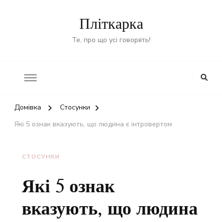
Пліткарка
Те, про що усі говорять!
Домівка
Стосунки
Які 5 ознак вказують, що людина є інтровертом
СТОСУНКИ
Які 5 ознак
вказують, що людина