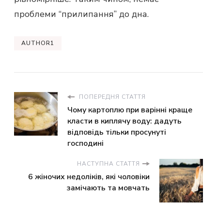
проблеми “прилипання” до дна.
AUTHOR1
ПОПЕРЕДНЯ СТАТТЯ
Чому картоплю при варінні краще
класти в киплячу воду: дадуть
відповідь тільки просунуті
господині
НАСТУПНА СТАТТЯ
6 жіночих недоліків, які чоловіки
замічають та мовчать