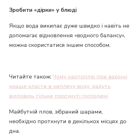
Зробити «дірки» у блюді
Якщо вода википає дуже швидко і навіть не
допомагає відновлення «водного балансу»,
можна скористатися іншим способом.
Читайте також:
Чому картоплю при варінні
краще класти в киплячу воду: дадуть
відповідь тільки просунуті господині
Майбутній плов, зібраний шарами,
необхідно проткнути в декількох місцях до
дна.