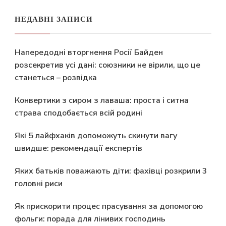
НЕДАВНІ ЗАПИСИ
Напередодні вторгнення Росії Байден
розсекретив усі дані: союзники не вірили, що це
станеться – розвідка
Конвертики з сиром з лаваша: проста і ситна
страва сподобається всій родині
Які 5 лайфхаків допоможуть скинути вагу
швидше: рекомендації експертів
Яких батьків поважають діти: фахівці розкрили 3
головні риси
Як прискорити процес прасування за допомогою
фольги: порада для лінивих господинь