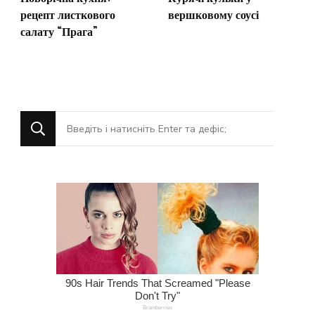
рецепт листкового
вершковому соусі
салату “Прага”
Шукаєте
щось?