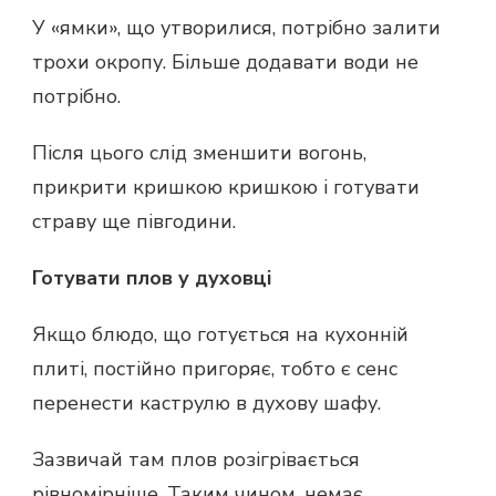
У «ямки», що утворилися, потрібно залити
трохи окропу. Більше додавати води не
потрібно.
Після цього слід зменшити вогонь,
прикрити кришкою кришкою і готувати
страву ще півгодини.
Готувати плов у духовці
Якщо блюдо, що готується на кухонній
плиті, постійно пригоряє, тобто є сенс
перенести каструлю в духову шафу.
Зазвичай там плов розігрівається
рівномірніше. Таким чином, немає