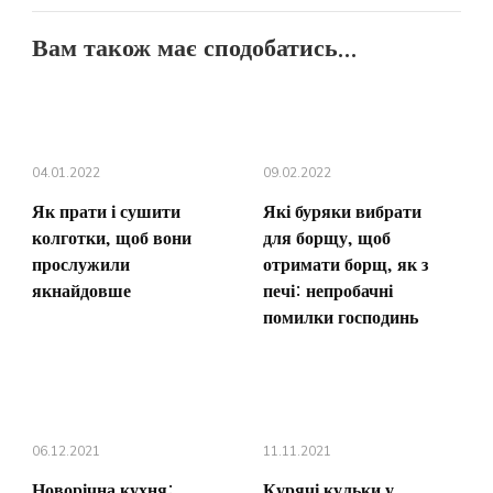
Вам також має сподобатись...
04.01.2022
09.02.2022
Як прати і сушити
Які буряки вибрати
колготки, щоб вони
для борщу, щоб
прослужили
отримати борщ, як з
якнайдовше
печі: непробачні
помилки господинь
06.12.2021
11.11.2021
Новорічна кухня:
Курячі кульки у