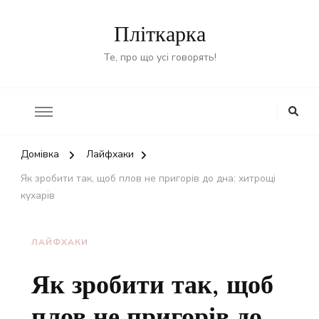
Пліткарка
Те, про що усі говорять!
Домівка
Лайфхаки
Як зробити так, щоб плов не пригорів до дна: хитрощі
кухарів
ЛАЙФХАКИ
Як зробити так, щоб
плов не пригорів до