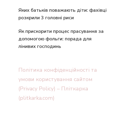
Яких батьків поважають діти: фахівці
розкрили 3 головні риси
Як прискорити процес прасування за
допомогою фольги: порада для
лінивих господинь
Політика конфіденційності та
умови користування сайтом
(Privacy Policy) – Пліткарка
(plitkarka.com)