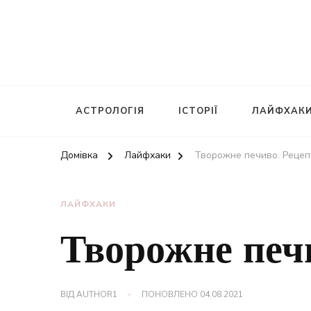
АСТРОЛОГІЯ
ІСТОРІЇ
ЛАЙФХАК
Домівка
Лайфхаки
Творожне печиво. Рецеп
ЛАЙФХАКИ
Творожне печ
ВІД
AUTHOR1
ПОНОВЛЕНО
04.08.2021