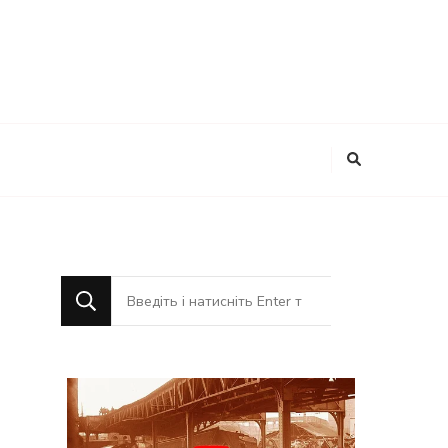
Шукаєте
щось?