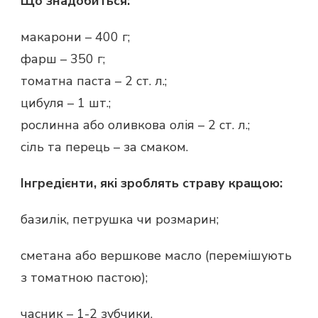
Що знадобиться:
макарони – 400 г;
фарш – 350 г;
томатна паста – 2 ст. л.;
цибуля – 1 шт.;
рослинна або оливкова олія – 2 ст. л.;
сіль та перець – за смаком.
Інгредієнти, які зроблять страву кращою:
базилік, петрушка чи розмарин;
сметана або вершкове масло (перемішують
з томатною пастою);
часник – 1-2 зубчики.