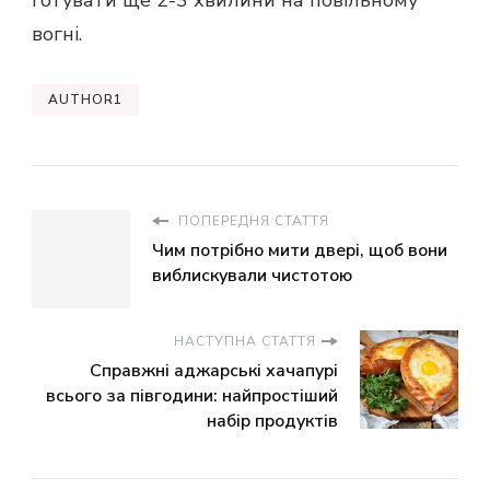
Готувати ще 2-3 хвилини на повільному
вогні.
AUTHOR1
ПОПЕРЕДНЯ СТАТТЯ
Чим потрібно мити двері, щоб вони
виблискували чистотою
НАСТУПНА СТАТТЯ
Справжні аджарські хачапурі
всього за півгодини: найпростіший
набір продуктів