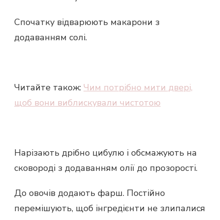
Спочатку відварюють макарони з
додаванням солі.
Читайте також:
Чим потрібно мити двері,
щоб вони виблискували чистотою
Нарізають дрібно цибулю і обсмажують на
сковороді з додаванням олії до прозорості.
До овочів додають фарш. Постійно
перемішують, щоб інгредієнти не злипалися