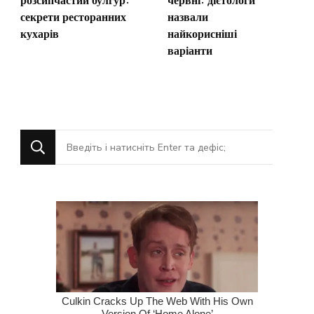
розсипчастий булгур:
червні: дієтологи
секрети ресторанних
назвали
кухарів
найкорисніші
варіанти
Шукаєте
щось?