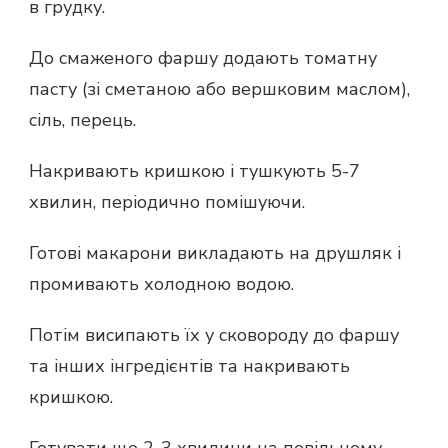
в грудку.
До смаженого фаршу додають томатну
пасту (зі сметаною або вершковим маслом),
сіль, перець.
Накривають кришкою і тушкують 5-7
хвилин, періодично помішуючи.
Готові макарони викладають на друшляк і
промивають холодною водою.
Потім висипають їх у сковороду до фаршу
та інших інгредієнтів та накривають
кришкою.