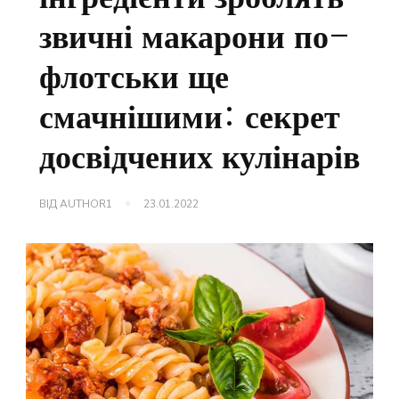
звичні макарони по-
флотськи ще
смачнішими: секрет
досвідчених кулінарів
ВІД
AUTHOR1
23.01.2022