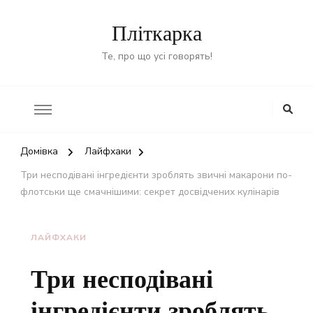
Пліткарка
Те, про що усі говорять!
Домівка
Лайфхаки
Три несподівані інгредієнти зроблять звичні макарони по-
флотськи ще смачнішими: секрет досвідчених кулінарів
ЛАЙФХАКИ
Три несподівані
інгредієнти зроблять