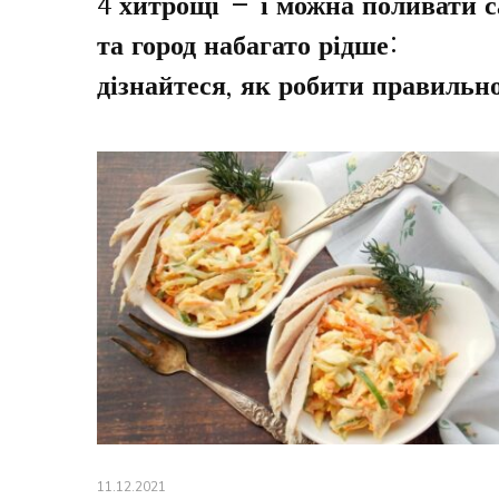
4 хитрощі – і можна поливати с
та город набагато рідше:
дізнайтеся, як робити правильн
11.12.2021