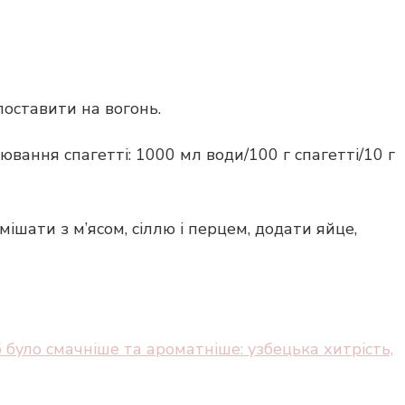
поставити на вогонь.
вання спагетті: 1000 мл води/100 г спагетті/10 г
мішати з м’ясом, сіллю і перцем, додати яйце,
 було смачніше та ароматніше: узбецька хитрість,