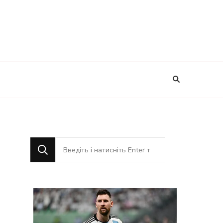
Шукаєте
щось?