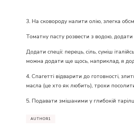
3. На сковороду налити олію, злегка об
Томатну пасту розвести з водою, додати 
Додати спеції: перець, сіль, суміш італій
можна додати ще щось, наприклад, я до
4. Спагетті відварити до готовності, зл
масла (це хто як любить), трохи посолити
5. Подавати змішаними у глибокій тарілці
AUTHOR1