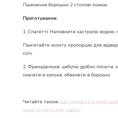
Пшеничне борошно 2 столові ложки
Приготування:
1. Спагетті: Наповнити каструлю водою, 
Пам’ятайте золоту пропорцію для відварю
солі.
2. Фрикадельки: цибулю дрібно посікти, з
скачати в кульки, обваляти в борошні.
Читайте також:
Що покласти в плов, щоб
коли готують для «своїх»