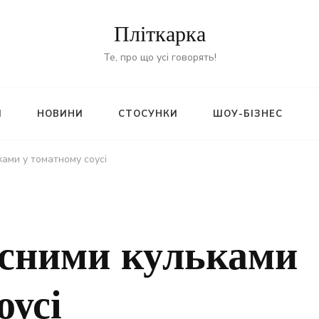
Пліткарка
Те, про що усі говорять!
И
НОВИНИ
СТОСУНКИ
ШОУ-БІЗНЕС
ками у томатному соусі
’ясними кульками
оусі