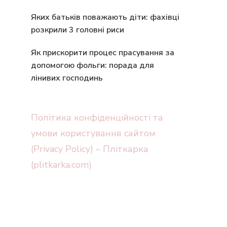
Яких батьків поважають діти: фахівці
розкрили 3 головні риси
Як прискорити процес прасування за
допомогою фольги: порада для
лінивих господинь
Політика конфіденційності та
умови користування сайтом
(Privacy Policy) – Пліткарка
(plitkarka.com)