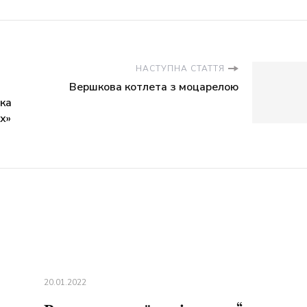
НАСТУПНА СТАТТЯ
Вершкова котлета з моцарелою
ька
їх»
20.01.2022