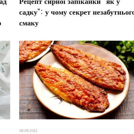
ад
Рецепт сирної запіканки “як у
садку”: у чому секрет незабутньог
о
смаку
06.09.2021