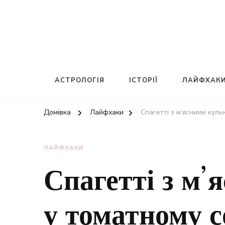
АСТРОЛОГІЯ
ІСТОРІЇ
ЛАЙФХАК
Домівка
Лайфхаки
Спагетті з м’ясними куль
ЛАЙФХАКИ
Спагетті з м
у томатному с