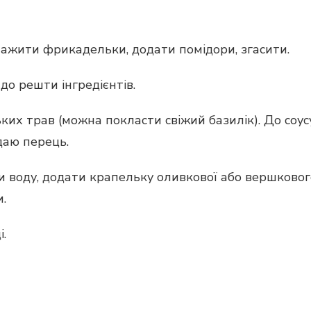
смажити фрикадельки, додати помідори, згасити.
до решти інгредієнтів.
ських трав (можна покласти свіжий базилік). До соус
даю перець.
ити воду, додати крапельку оливкової або вершковог
.
.