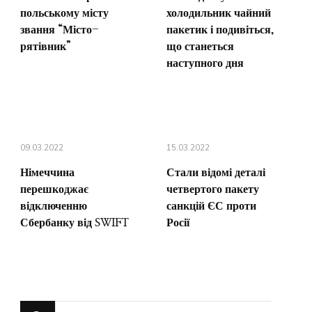
польському місту
холодильник чайний
звання “Місто-
пакетик і подивіться,
рятівник”
що станеться
наступного дня
09.03.2022
15.03.2022
Німеччина
Стали відомі деталі
перешкоджає
четвертого пакету
відключенню
санкцій ЄС проти
Сбербанку від SWIFT
Росії
Шукаєте