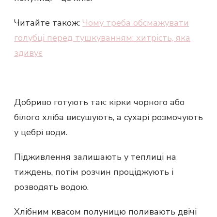
Читайте також:
Чому треба обсмажувати
голубці перед тушкуванням: хитрість, яка
здивує
Добриво готують так: кірки чорного або
білого хліба висушують, а сухарі розмочують
у цебрі води.
Підживлення залишають у теплиці на
тиждень, потім розчин проціджують і
розводять водою.
Хлібним квасом полуницю поливають двічі