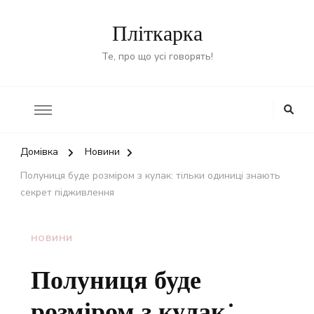
Пліткарка
Те, про що усі говорять!
Домівка
Новини
Полуниця буде розміром з кулак: тільки одиниці знають
секрет підживлення
НОВИНИ
Полуниця буде
розміром з кулак: