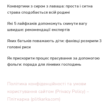
Конвертики з сиром з лаваша: проста і ситна
страва сподобається всій родині
Які 5 лайфхаків допоможуть скинути вагу
швидше: рекомендації експертів
Яких батьків поважають діти: фахівці розкрили 3
головні риси
Як прискорити процес прасування за допомогою
фольги: порада для лінивих господинь
Політика конфіденційності та умови
користування сайтом (Privacy Policy) –
Пліткарка (plitkarka.com)