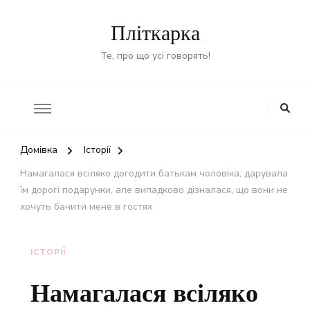
Пліткарка
Те, про що усі говорять!
Домівка
Історії
Намагалася всіляко догодити батькам чоловіка, дарувала
їм дорогі подарунки, але випадково дізналася, що вони не
хочуть бачити мене в гостях
ІСТОРІЇ
Намагалася всіляко