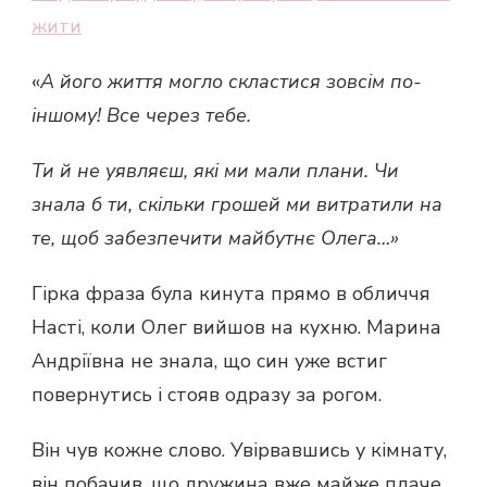
жити
«
А його життя могло скластися зовсім по-
іншому! Все через тебе.
Ти й не уявляєш, які ми мали плани. Чи
знала б ти, скільки грошей ми витратили на
те, щоб забезпечити майбутнє Олега…»
Гірка фраза була кинута прямо в обличчя
Насті, коли Олег вийшов на кухню. Марина
Андріївна не знала, що син уже встиг
повернутись і стояв одразу за рогом.
Він чув кожне слово. Увірвавшись у кімнату,
він побачив, що дружина вже майже плаче