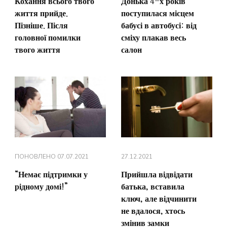
Кохання всього твого
Донька 4-х років
життя прийде.
поступилася місцем
Пізніше. Після
бабусі в автобусі: від
головної помилки
сміху плакав весь
твого життя
салон
ПОНОВЛЕНО
07.07.2021
27.12.2021
“Немає підтримки у
Прийшла відвідати
рідному домі!”
батька, вставила
ключ, але відчинити
не вдалося, хтось
змінив замки