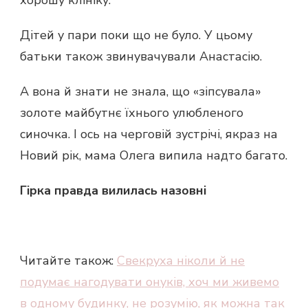
хорошу клініку.
Дітей у пари поки що не було. У цьому
батьки також звинувачували Анастасію.
А вона й знати не знала, що «зіпсувала»
золоте майбутнє їхнього улюбленого
синочка. І ось на черговій зустрічі, якраз на
Новий рік, мама Олега випила надто багато.
Гірка правда вилилась назовні
Читайте також:
Свекруха ніколи й не
подумає нагодувати онуків, хоч ми живемо
в одному будинку, не розумію, як можна так