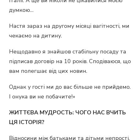
Італії. А ще ви ніколи не цікавилися моєю
думкою…
Настя зараз на другому місяці вагітності, ми
чекаємо на дитину.
Нещодавно я знайшов стабільну посаду та
підписав договір на 10 років. Сподіваюся, що
вам полегшає від цих новин.
Однак у гості ми до вас більше не прийдемо.
І онука ви не побачите!»
ЖИТТЄВА МУДРОСТЬ: ЧОГО НАС ВЧИТЬ
ЦЯ ІСТОРІЯ?
Відносини між батьками та дітьми непрості.