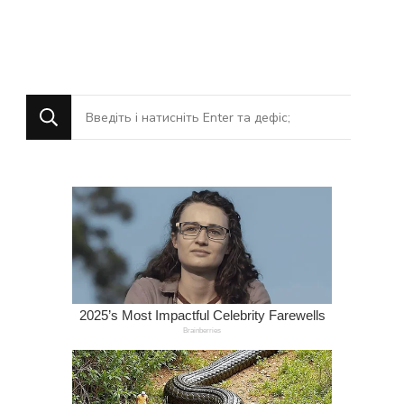
Шукаєте
щось?