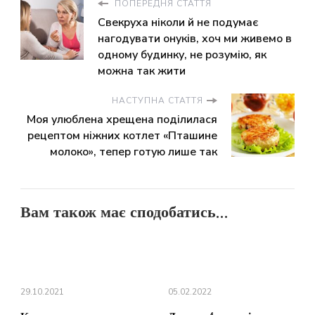
ПОПЕРЕДНЯ СТАТТЯ
Свекруха ніколи й не подумає
нагодувати онуків, хоч ми живемо в
одному будинку, не розумію, як
можна так жити
НАСТУПНА СТАТТЯ
Моя улюблена хрещена поділилася
рецептом ніжних котлет «Пташине
молоко», тепер готую лише так
Вам також має сподобатись...
29.10.2021
05.02.2022