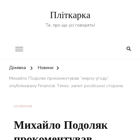
Пліткарка
Те, про що усі говорять!
Домівка
Новини
Михайло Подоляк прокоментував “мирну угоду”,
опубліковану Financial Times: запит російської сторони
НОВИНИ
Михайло Подоляк
прокоментував