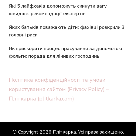
Які 5 лайфхаків допоможуть скинути вагу
швидше: рекомендації експертів
Яких батьків поважають діти: фахівці розкрили 3
головні риси
Як прискорити процес прасування за допомогою
фольги: порада для лінивих господинь
Політика конфіденційності та умови
користування сайтом (Privacy Policy) –
Пліткарка (plitkarka.com)
© Copyright 2026
Пліткарка
. Усі права захищено.