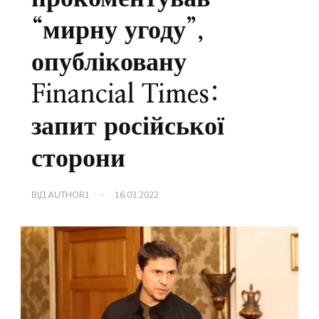
“мирну угоду”,
опубліковану
Financial Times:
запит російської
сторони
ВІД
AUTHOR1
16.03.2022