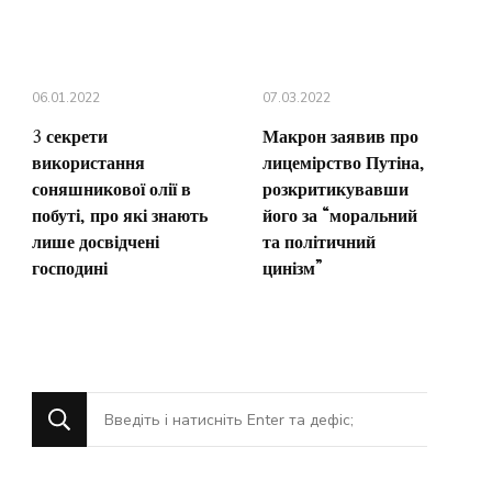
06.01.2022
07.03.2022
3 секрети
Макрон заявив про
використання
лицемірство Путіна,
соняшникової олії в
розкритикувавши
побуті, про які знають
його за “моральний
лише досвідчені
та політичний
господині
цинізм”
Шукаєте
щось?