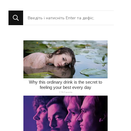
Шукаєте
щось?