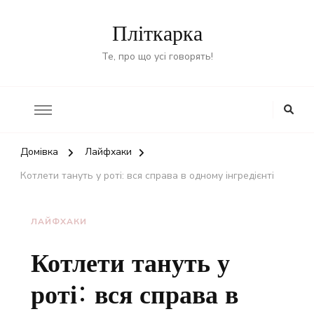
Пліткарка
Те, про що усі говорять!
Домівка
Лайфхаки
Котлети тануть у роті: вся справа в одному інгредієнті
ЛАЙФХАКИ
Котлети тануть у
роті: вся справа в