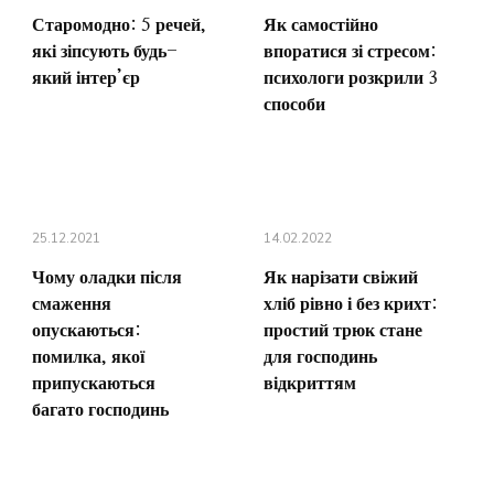
Старомодно: 5 речей,
Як самостійно
які зіпсують будь-
впоратися зі стресом:
який інтер’єр
психологи розкрили 3
способи
25.12.2021
14.02.2022
Чому оладки після
Як нарізати свіжий
смаження
хліб рівно і без крихт:
опускаються:
простий трюк стане
помилка, якої
для господинь
припускаються
відкриттям
багато господинь