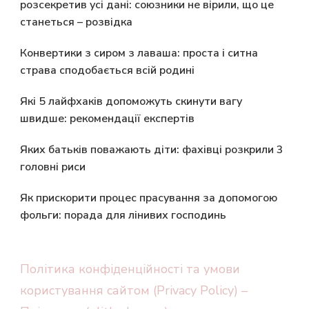
розсекретив усі дані: союзники не вірили, що це
станеться – розвідка
Конвертики з сиром з лаваша: проста і ситна
страва сподобається всій родині
Які 5 лайфхаків допоможуть скинути вагу
швидше: рекомендації експертів
Яких батьків поважають діти: фахівці розкрили 3
головні риси
Як прискорити процес прасування за допомогою
фольги: порада для лінивих господинь
Політика конфіденційності та умови
користування сайтом (Privacy Policy) –