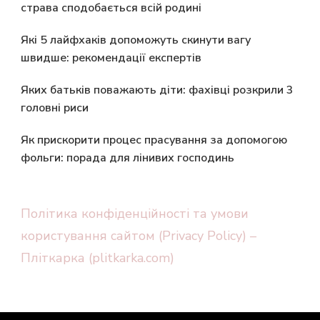
страва сподобається всій родині
Які 5 лайфхаків допоможуть скинути вагу
швидше: рекомендації експертів
Яких батьків поважають діти: фахівці розкрили 3
головні риси
Як прискорити процес прасування за допомогою
фольги: порада для лінивих господинь
Політика конфіденційності та умови
користування сайтом (Privacy Policy) –
Пліткарка (plitkarka.com)