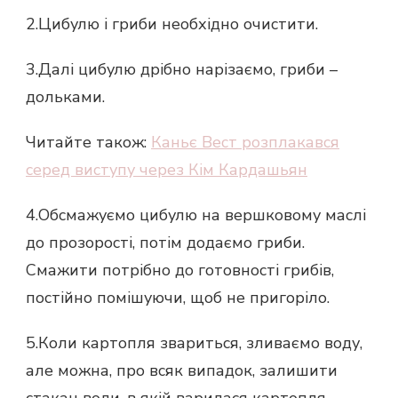
2.Цибулю і гриби необхідно очистити.
3.Далі цибулю дрібно нарізаємо, гриби –
дольками.
Читайте також:
Каньє Вест розплакався
серед виступу через Кім Кардашьян
4.Обсмажуємо цибулю на вершковому маслі
до прозорості, потім додаємо гриби.
Смажити потрібно до готовності грибів,
постійно помішуючи, щоб не пригоріло.
5.Коли картопля звариться, зливаємо воду,
але можна, про всяк випадок, залишити
стакан води, в якій варилася картопля.