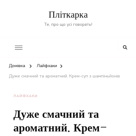
Пліткарка
Те, про що усі говорять!
Домівка
Лайфхаки
Дуже смачний та ароматний. Крем-суп з шампіньйонів
ЛАЙФХАКИ
Дуже смачний та
ароматний. Крем-