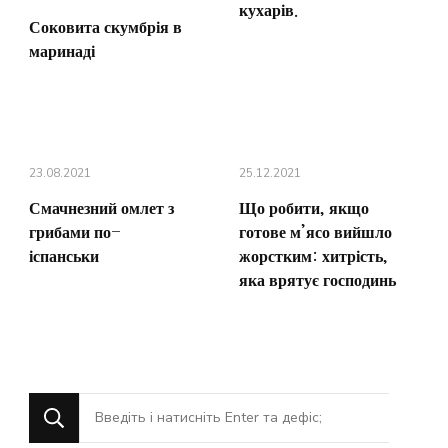
кухарів.
Соковита скумбрія в
маринаді
23.08.2021
25.12.2021
Смачнезний омлет з
Що робити, якщо
грибами по-
готове м’ясо вийшло
іспанськи
жорстким: хитрість,
яка врятує господинь
Шукаєте
щось?