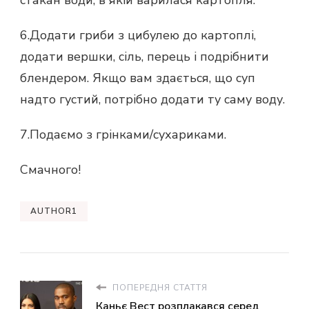
6.Додати гриби з цибулею до картоплі,
додати вершки, сіль, перець і подрібнити
блендером. Якщо вам здається, що суп
надто густий, потрібно додати ту саму воду.
7.Подаємо з грінками/сухариками.
Смачного!
AUTHOR1
ПОПЕРЕДНЯ СТАТТЯ
Каньє Вест розплакався серед