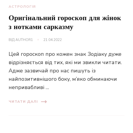
АСТРОЛОГІЯ
Оригінальний гороскоп для жінок
з нотками сарказму
ВІД
AUTHOR1
21.04.2022
Цей гороскоп про кожен знак Зодіаку дуже
відрізняється від тих, які ми звикли читати.
Адже зазвичай про нас пишуть із
найпозитивнішого боку, м’яко обминаючи
непривабливі …
ЧИТАТИ ДАЛІ