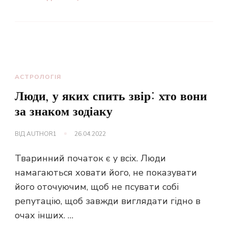
АСТРОЛОГІЯ
Люди, у яких спить звір: хто вони
за знаком зодіаку
ВІД
AUTHOR1
26.04.2022
Тваринний початок є у всіх. Люди
намагаються ховати його, не показувати
його оточуючим, щоб не псувати собі
репутацію, щоб завжди виглядати гідно в
очах інших. …