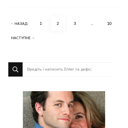
Пагінація
СТОРІНКУ
СТОРІНКУ
СТОРІНКУ
СТОРІНКУ
1
2
3
…
10
НАЗАД
записів
НАСТУПНЕ
Шукаєте
щось?