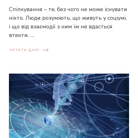
Спілкування – те, без чого не може існувати
ніхто. Люди розуміють, що живуть у соціумі,
і що від взаємодії з ним їм не вдасться
втекти. …
ЧИТАТИ ДАЛІ