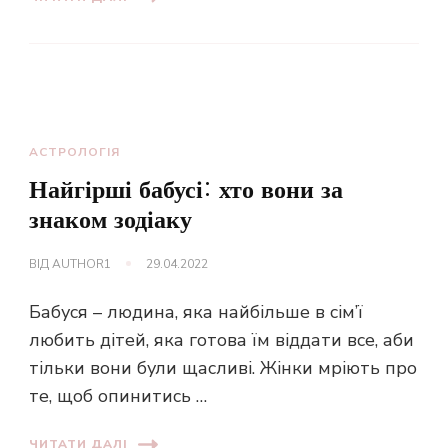
АСТРОЛОГІЯ
Найгірші бабусі: хто вони за
знаком зодіаку
ВІД
AUTHOR1
29.04.2022
Бабуся – людина, яка найбільше в сім’ї
любить дітей, яка готова їм віддати все, аби
тільки вони були щасливі. Жінки мріють про
те, щоб опинитись …
ЧИТАТИ ДАЛІ