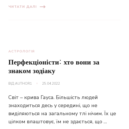
ЧИТАТИ ДАЛІ
АСТРОЛОГІЯ
Перфекціоністи: хто вони за
знаком зодіаку
ВІД
AUTHOR1
25.04.2022
Світ – крива Гауса. Більшість людей
знаходиться десь у середині, що не
виділяються на загальному тлі нічим. Їх це
цілком влаштовує, їм не здається, що …