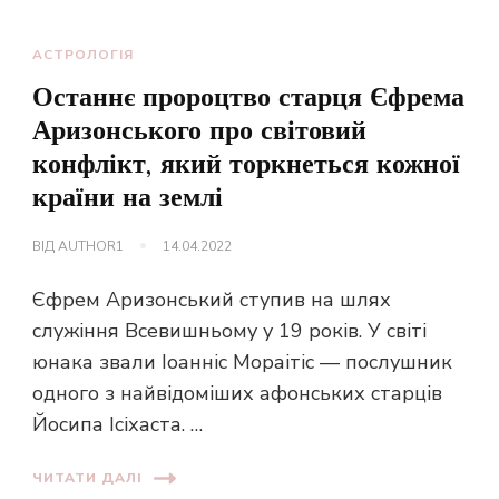
АСТРОЛОГІЯ
Останнє пророцтво старця Єфрема
Аризонського про світовий
конфлікт, який торкнеться кожної
країни на землі
ВІД
AUTHOR1
14.04.2022
Єфрем Аризонський ступив на шлях
служіння Всевишньому у 19 років. У світі
юнака звали Іоанніс Мораітіс — послушник
одного з найвідоміших афонських старців
Йосипа Ісіхаста. …
ЧИТАТИ ДАЛІ