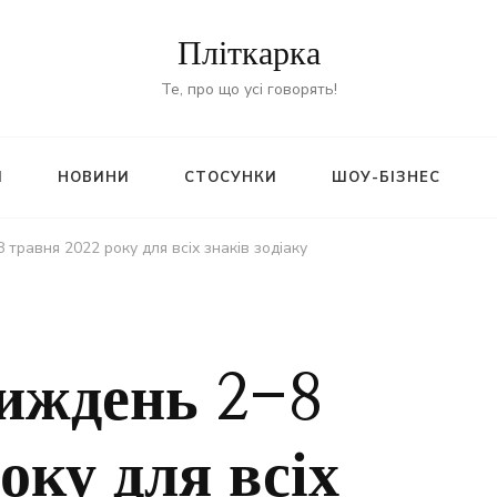
Пліткарка
Те, про що усі говорять!
И
НОВИНИ
СТОСУНКИ
ШОУ-БІЗНЕС
 травня 2022 року для всіх знаків зодіаку
тиждень 2-8
оку для всіх