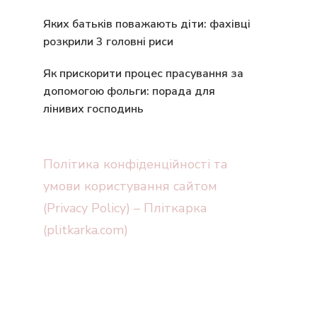
Яких батьків поважають діти: фахівці
розкрили 3 головні риси
Як прискорити процес прасування за
допомогою фольги: порада для
лінивих господинь
Політика конфіденційності та
умови користування сайтом
(Privacy Policy) – Пліткарка
(plitkarka.com)