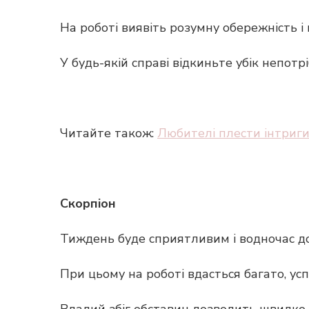
На роботі виявіть розумну обережність і
У будь-якій справі відкиньте убік непотрі
Читайте також:
Любителі плести інтриги:
Скорпіон
Тиждень буде сприятливим і водночас д
При цьому на роботі вдасться багато, усп