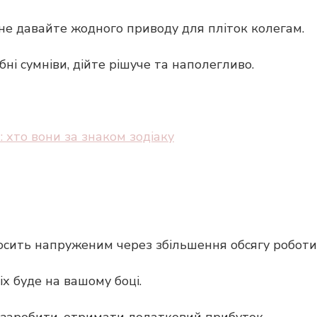
 не давайте жодного приводу для пліток колегам.
бні сумніви, дійте рішуче та наполегливо.
 хто вони за знаком зодіаку
осить напруженим через збільшення обсягу роботи
іх буде на вашому боці.