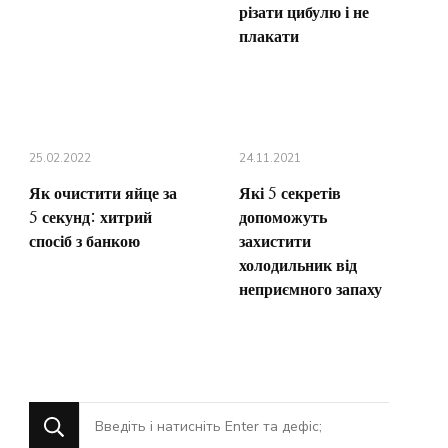
різати цибулю і не
плакати
25.02.2022
24.11.2021
Як очистити яйце за
Які 5 секретів
5 секунд: хитрий
допоможуть
спосіб з банкою
захистити
холодильник від
неприємного запаху
Шукаєте
щось?