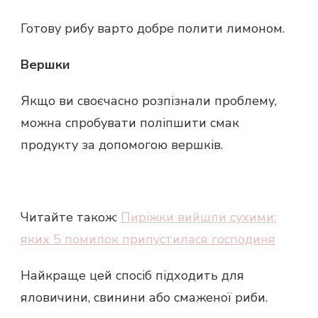
Готову рибу варто добре полити лимоном.
Вершки
Якщо ви своєчасно розпізнали проблему,
можна спробувати поліпшити смак
продукту за допомогою вершків.
Читайте також:
Пиріжки вийшли сухими:
яких 5 помилок припустилася господиня
Найкраще цей спосіб підходить для
яловичини, свинини або смаженої риби.