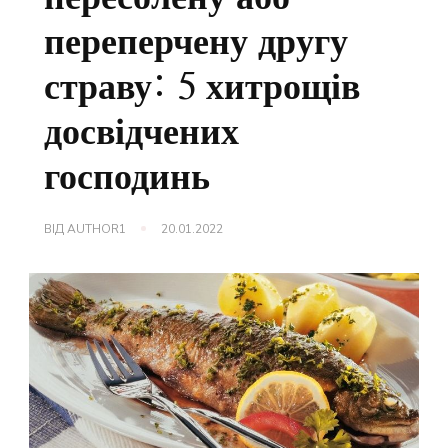
переперчену другу
страву: 5 хитрощів
досвідчених
господинь
ВІД
AUTHOR1
20.01.2022