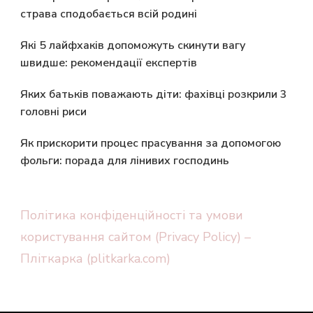
страва сподобається всій родині
Які 5 лайфхаків допоможуть скинути вагу
швидше: рекомендації експертів
Яких батьків поважають діти: фахівці розкрили 3
головні риси
Як прискорити процес прасування за допомогою
фольги: порада для лінивих господинь
Політика конфіденційності та умови
користування сайтом (Privacy Policy) –
Пліткарка (plitkarka.com)