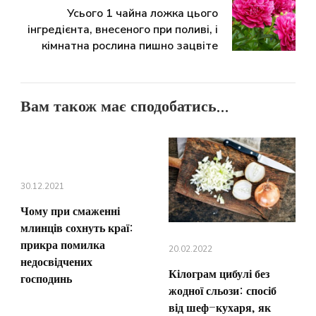
Усього 1 чайна ложка цього
інгредієнта, внесеного при поливі, і
кімнатна рослина пишно зацвіте
Вам також має сподобатись...
30.12.2021
Чому при смаженні
млинців сохнуть краї:
прикра помилка
20.02.2022
недосвідчених
Кілограм цибулі без
господинь
жодної сльози: спосіб
від шеф-кухаря, як