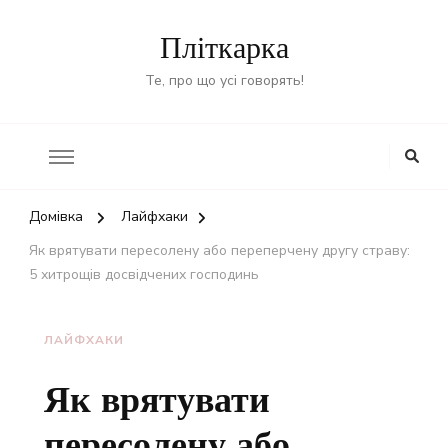
Пліткарка
Те, про що усі говорять!
Домівка
Лайфхаки
Як врятувати пересолену або переперчену другу страву:
5 хитрощів досвідчених господинь
ЛАЙФХАКИ
Як врятувати
пересолену або