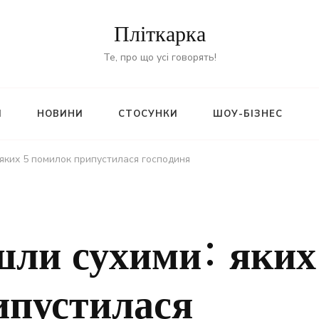
Пліткарка
Те, про що усі говорять!
И
НОВИНИ
СТОСУНКИ
ШОУ-БІЗНЕС
яких 5 помилок припустилася господиня
ли сухими: яких
ипустилася