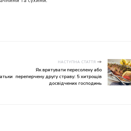
ачними та сухими.
НАСТУПНА СТАТТЯ
Як врятувати пересолену або
батьки
переперчену другу страву: 5 хитрощів
досвідчених господинь