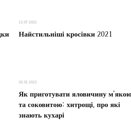
12.07.2021
дки
Найстильніші кросівки 2021
02.01.2022
Як приготувати яловичину м’яко
та соковитою: хитрощі, про які
знають кухарі