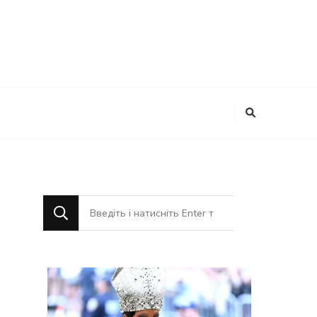
Шукаєте
щось?