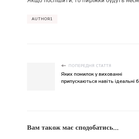
Якщо поспішити, то пиріжки будуть несм
AUTHOR1
ПОПЕРЕДНЯ СТАТТЯ
Яких помилок у вихованні
припускаються навіть ідеальні 
Вам також має сподобатись...