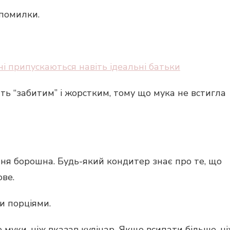
 помилки.
і припускаються навіть ідеальні батьки
ить “забитим” і жорстким, тому що мука не встигла
ня борошна. Будь-який кондитер знає про те, що
ове.
и порціями.
муки, ніж вказав кулінар. Якщо всипати більше, н