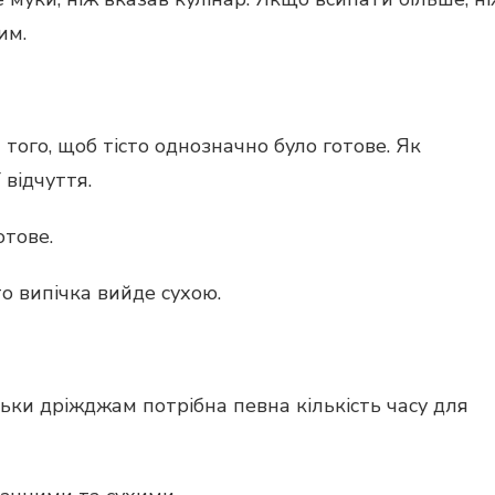
им.
 того, щоб тісто однозначно було готове. Як
 відчуття.
отове.
о випічка вийде сухою.
ьки дріжджам потрібна певна кількість часу для