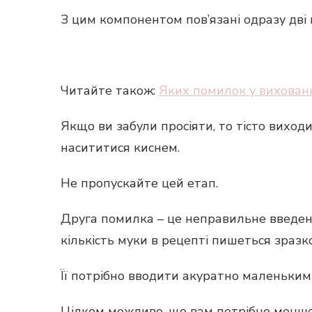
З цим компонентом пов’язані одразу дві
Читайте також:
Яких помилок у вихованн
Якщо ви забули просіяти, то тісто виход
насититися киснем.
Не пропускайте цей етап.
Друга помилка – це неправильне введен
кількість муки в рецепті пишеться зразк
Її потрібно вводити акуратно маленьким
Цілком можливо, що вам потрібно менше 