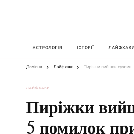
АСТРОЛОГІЯ
ІСТОРІЇ
ЛАЙФХАК
Домівка
Лайфхаки
Пиріжки вийшли сухими: 
ЛАЙФХАКИ
Пиріжки вийш
5 помилок пр