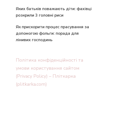
Яких батьків поважають діти: фахівці
розкрили 3 головні риси
Як прискорити процес прасування за
допомогою фольги: порада для
лінивих господинь
Політика конфіденційності та
умови користування сайтом
(Privacy Policy) – Пліткарка
(plitkarka.com)