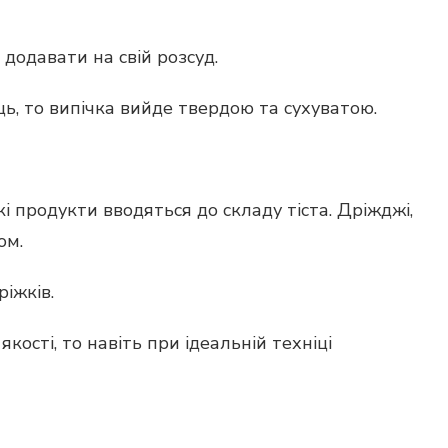
додавати на свій розсуд.
ь, то випічка вийде твердою та сухуватою.
 продукти вводяться до складу тіста. Дріжджі,
ом.
іжків.
ості, то навіть при ідеальній техніці