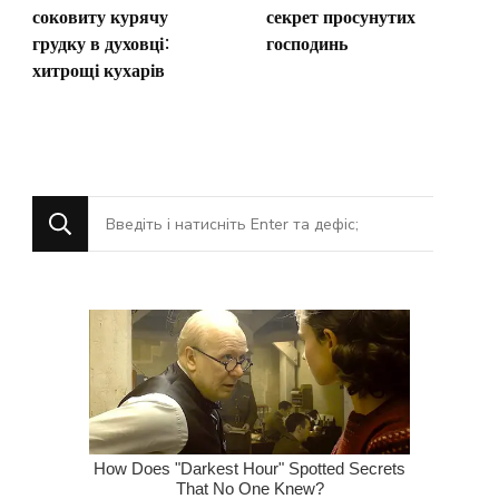
соковиту курячу
секрет просунутих
грудку в духовці:
господинь
хитрощі кухарів
Шукаєте
щось?