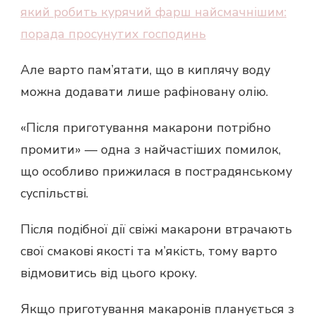
який робить курячий фарш найсмачнішим:
порада просунутих господинь
Але варто пам’ятати, що в киплячу воду
можна додавати лише рафіновану олію.
«Після приготування макарони потрібно
промити» — одна з найчастіших помилок,
що особливо прижилася в пострадянському
суспільстві.
Після подібної дії свіжі макарони втрачають
свої смакові якості та м’якість, тому варто
відмовитись від цього кроку.
Якщо приготування макаронів планується з