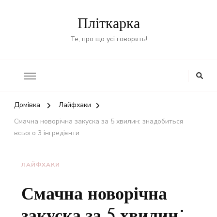
Пліткарка
Те, про що усі говорять!
Домівка
Лайфхаки
Смачна новорічна закуска за 5 хвилин: знадобиться
всього 3 інгредієнти
ЛАЙФХАКИ
Смачна новорічна
закуска за 5 хвилин: