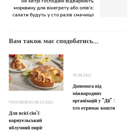
Як хитрі господині відварюють
морквину для вінегрету або олів'є:
салати будуть у сто разів смачніші
Вам також має сподобатись...
30.04.2022
Допомога від
міжнародних
організацій у “Дії” :
ПОНОВЛЕНО
08.10.2021
хто отримає кошти
Для всієї сім’ї:
корнуельський
яблучний пиріг