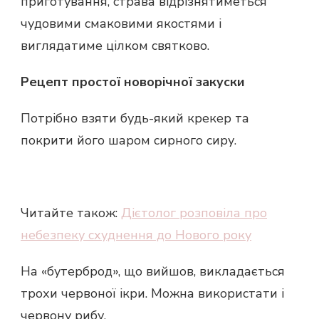
приготування, страва відрізнятиметься
чудовими смаковими якостями і
виглядатиме цілком святково.
Рецепт простої новорічної закуски
Потрібно взяти будь-який крекер та
покрити його шаром сирного сиру.
Читайте також:
Дієтолог розповіла про
небезпеку схуднення до Нового року
На «бутерброд», що вийшов, викладається
трохи червоної ікри. Можна використати і
червону рибу.