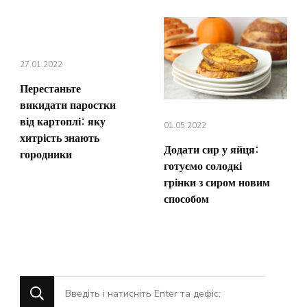
27.01.2022
Перестаньте
викидати паростки
від картоплі: яку
01.05.2022
хитрість знають
Додати сир у яйця:
городники
готуємо солодкі
грінки з сиром новим
способом
Шукаєте