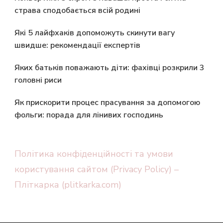
страва сподобається всій родині
Які 5 лайфхаків допоможуть скинути вагу
швидше: рекомендації експертів
Яких батьків поважають діти: фахівці розкрили 3
головні риси
Як прискорити процес прасування за допомогою
фольги: порада для лінивих господинь
Політика конфіденційності та умови
користування сайтом (Privacy Policy) –
Пліткарка (plitkarka.com)