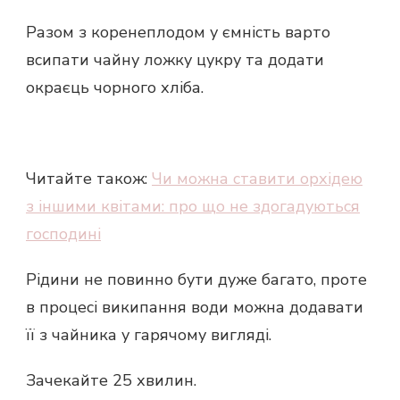
Разом з коренеплодом у ємність варто
всипати чайну ложку цукру та додати
окраєць чорного хліба.
Читайте також:
Чи можна ставити орхідею
з іншими квітами: про що не здогадуються
господині
Рідини не повинно бути дуже багато, проте
в процесі википання води можна додавати
її з чайника у гарячому вигляді.
Зачекайте 25 хвилин.