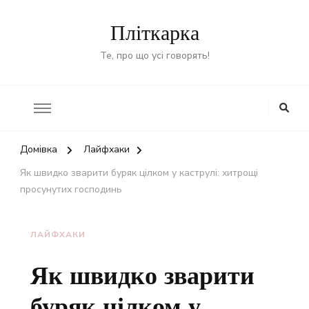
Пліткарка
Те, про що усі говорять!
Домівка
Лайфхаки
Як швидко зварити буряк цілком у каструлі: хитрощі
просунутих господинь
ЛАЙФХАКИ
Як швидко зварити
буряк цілком у