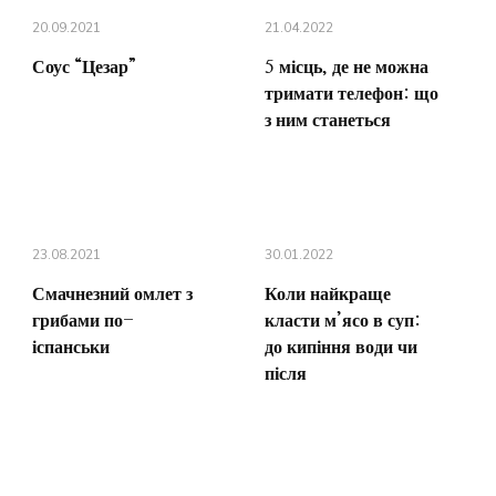
20.09.2021
21.04.2022
Соус “Цезар”
5 місць, де не можна
тримати телефон: що
з ним станеться
23.08.2021
30.01.2022
Смачнезний омлет з
Коли найкраще
грибами по-
класти м’ясо в суп:
іспанськи
до кипіння води чи
після