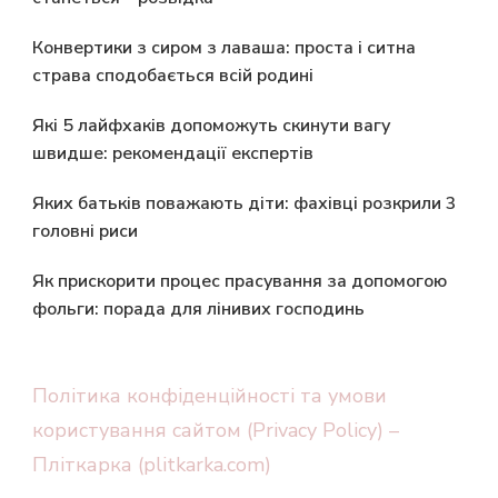
Конвертики з сиром з лаваша: проста і ситна
страва сподобається всій родині
Які 5 лайфхаків допоможуть скинути вагу
швидше: рекомендації експертів
Яких батьків поважають діти: фахівці розкрили 3
головні риси
Як прискорити процес прасування за допомогою
фольги: порада для лінивих господинь
Політика конфіденційності та умови
користування сайтом (Privacy Policy) –
Пліткарка (plitkarka.com)