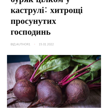
каструлі: хитрощі
просунутих
господинь
ВІД
AUTHOR1
15.01.2022