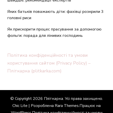
швидше: рекомендації експертів
Яких батьків поважають діти: фахівці розкрили 3
головні риси
Як прискорити процес прасування за допомогою
фольги: порада для лінивих господинь
Політика конфіденційності та умови
користування сайтом (Privacy Policy) –
Пліткарка (plitkarka.com)
© Copyright 2026
Пліткарка
. Усі права захищено.
Chic Lite | Розроблена
Rara Themes
.Працює на
WordPress
.
Політика конфіденційності та умови