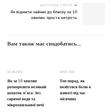
НАСТУПНА СТАТТЯ
Як відмити чайник до блиску за 10
хвилин: проста хитрість
Вам також має сподобатись...
01.06.2022
09.07.2021
Як за 10 хвилин
Топ порад, як
розморозити великий
позбутися болю в
шматок м’яса: без
животі під час
гарячої води та
місячних
мікрохвильової печі