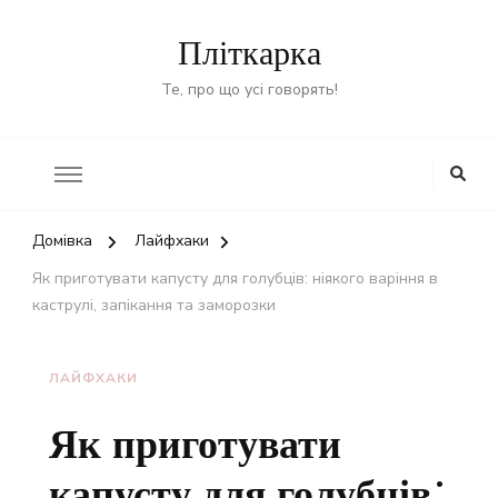
Пліткарка
Те, про що усі говорять!
Домівка
Лайфхаки
Як приготувати капусту для голубців: ніякого варіння в
каструлі, запікання та заморозки
ЛАЙФХАКИ
Як приготувати
капусту для голубців: