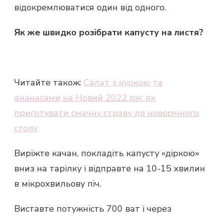
відокремлюватися один від одного.
Як же швидко розібрати капусту на листя?
Читайте також:
Салат з куркою та
ананасами на Новий 2022 рік: як
приготувати смачну страву до новорічного
столу
Виріжте качан, покладіть капусту «діркою»
вниз на тарілку і відправте на 10-15 хвилин
в мікрохвильову піч.
Виставте потужність 700 ват і через