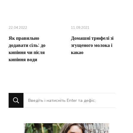
22.04.2022
11.09.2021
Як правильно
Домашні трюфелі зі
додавати сіль: до
згущеного молока і
кипіння чи після
какао
кипіння води
Шукаєте
щось?