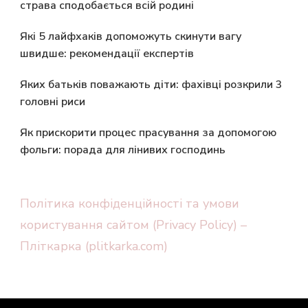
страва сподобається всій родині
Які 5 лайфхаків допоможуть скинути вагу
швидше: рекомендації експертів
Яких батьків поважають діти: фахівці розкрили 3
головні риси
Як прискорити процес прасування за допомогою
фольги: порада для лінивих господинь
Політика конфіденційності та умови
користування сайтом (Privacy Policy) –
Пліткарка (plitkarka.com)