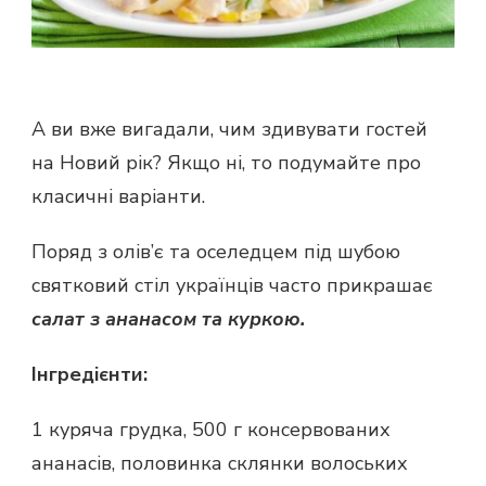
А ви вже вигадали, чим здивувати гостей
на Новий рік? Якщо ні, то подумайте про
класичні варіанти.
Поряд з олів’є та оселедцем під шубою
святковий стіл українців часто прикрашає
салат з ананасом та куркою.
Інгредієнти:
1 куряча грудка, 500 г консервованих
ананасів, половинка склянки волоських