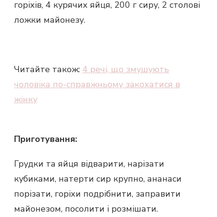
горіхів, 4 курячих яйця, 200 г сиру, 2 столові
ложки майонезу.
Читайте також:
4 речі, що змушують
чоловіка по-справжньому закохатися в
жінку
Приготування:
Грудки та яйця відварити, нарізати
кубиками, натерти сир крупно, ананаси
порізати, горіхи подрібнити, заправити
майонезом, посолити і розмішати.