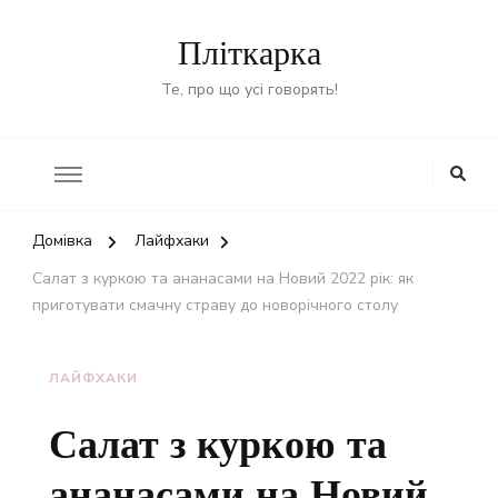
Пліткарка
Те, про що усі говорять!
Домівка
Лайфхаки
Салат з куркою та ананасами на Новий 2022 рік: як
приготувати смачну страву до новорічного столу
ЛАЙФХАКИ
Салат з куркою та
ананасами на Новий