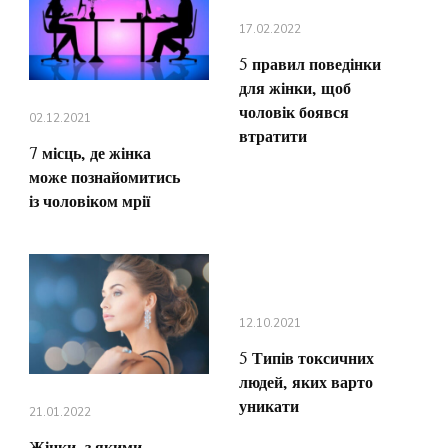
17.02.2022
5 правил поведінки
для жінки, щоб
чоловік боявся
02.12.2021
втратити
7 місць, де жінка
може познайомитись
із чоловіком мрії
12.10.2021
5 Типів токсичних
людей, яких варто
уникати
21.01.2022
Жінки, з якими