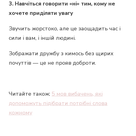
3. Навчіться говорити «ні» тим, кому не
хочете приділяти увагу
Звучить жорстоко, але це заощадить час і
сили і вам, і іншій людині.
Зображати дружбу з кимось без щирих
почуттів — це не прояв доброти.
Читайте також:
5 мов вибачень, які
допоможуть підібрати потрібні слова
кожному