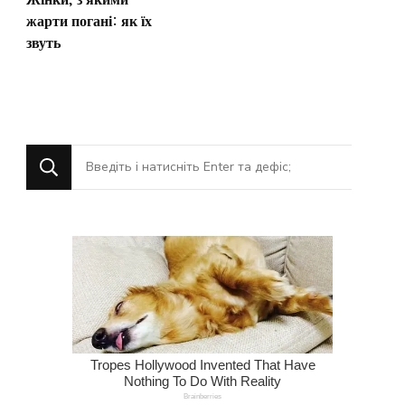
жарти погані: як їх
звуть
Шукаєте
щось?