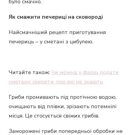
було смачно.
Як смажити печериці на сковороді
Найсмачніший рецепт приготування
печериць – у сметані з цибулею.
Читайте також:
Чи можна у фарш додати
сметану: секрети, про які не знають
Гриби промивають під протічною водою,
очищають від плівки, зрізають потемнілі
місця. Це стосується свіжих грибів.
Заморожені гриби попередньої обробки не