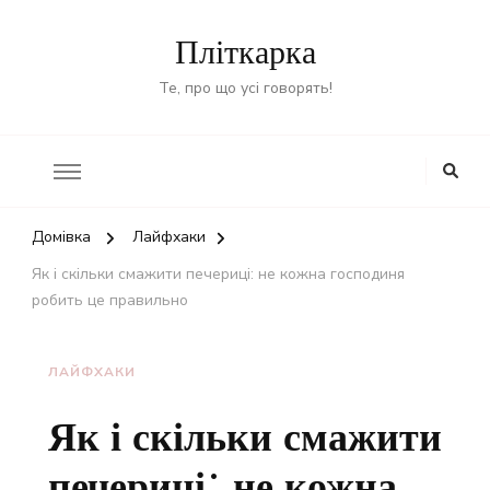
Пліткарка
Те, про що усі говорять!
Домівка
Лайфхаки
Як і скільки смажити печериці: не кожна господиня
робить це правильно
ЛАЙФХАКИ
Як і скільки смажити
печериці: не кожна