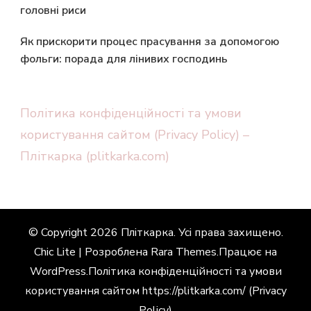
головні риси
Як прискорити процес прасування за допомогою
фольги: порада для лінивих господинь
Політика конфіденційності та умови
користування сайтом (Privacy Policy) –
Пліткарка (plitkarka.com)
© Copyright 2026
Пліткарка
. Усі права захищено.
Chic Lite | Розроблена
Rara Themes
.Працює на
WordPress
.
Політика конфіденційності та умови
користування сайтом https://plitkarka.com/ (Privacy
Policy)