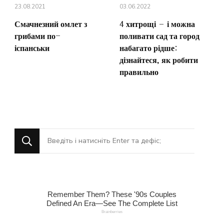
23.08.2021
03.06.2022
Смачнезний омлет з
4 хитрощі – і можна
грибами по-
поливати сад та город
іспанськи
набагато рідше:
дізнайтеся, як робити
правильно
Шукаєте
щось?