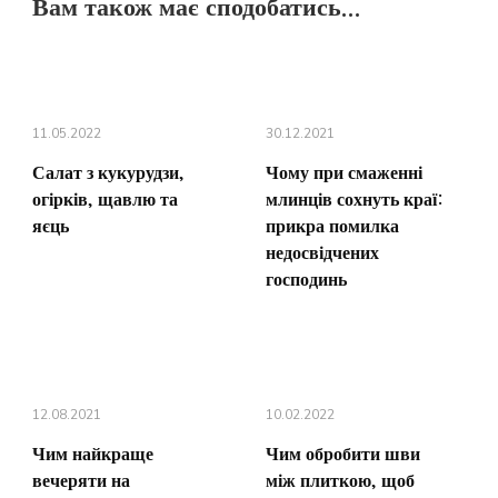
Вам також має сподобатись...
11.05.2022
30.12.2021
Салат з кукурудзи,
Чому при смаженні
огірків, щавлю та
млинців сохнуть краї:
яєць
прикра помилка
недосвідчених
господинь
12.08.2021
10.02.2022
Чим найкраще
Чим обробити шви
вечеряти на
між плиткою, щоб