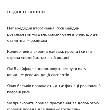
НЕДАВНІ ЗАПИСИ
Напередодні вторгнення Росії Байден
розсекретив усі дані: союзники не вірили, що це
станеться – розвідка
Конвертики з сиром з лаваша: проста і ситна
страва сподобається всій родині
Які 5 лайфхаків допоможуть скинути вагу
швидше: рекомендації експертів
Яких батьків поважають діти: фахівці розкрили 3
головні риси
Як прискорити процес прасування за допомогою
фольги: порада для лінивих господинь