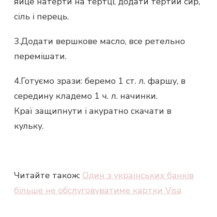
яйце натерти на тертці, додати тертий сир,
сіль і перець.
3.Додати вершкове масло, все ретельно
перемішати.
4.Готуємо зрази: беремо 1 ст. л. фаршу, в
середину кладемо 1 ч. л. начинки.
Краї защипнути і акуратно скачати в
кульку.
Читайте також:
Один з українських банків
більше не обслуговуватиме картки Visa