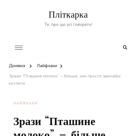
Пліткарка
Те, про що усі говорять!
Домівка
Лайфхаки
Зрази “Пташине молоко” – більше, ніж просто звичайні
котлети
ЛАЙФХАКИ
Зрази “Пташине
молоко” – більше,