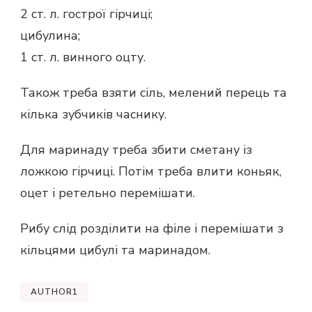
2 ст. л. гострої гірчиці;
цибулина;
1 ст. л. винного оцту.
Також треба взяти сіль, мелений перець та
кілька зубчиків часнику.
Для маринаду треба збити сметану із
ложкою гірчиці. Потім треба влити коньяк,
оцет і ретельно перемішати.
Рибу слід розділити на філе і перемішати з
кільцями цибулі та маринадом.
AUTHOR1