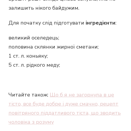
залишить нікого байдужим.
Для початку слід підготувати
інгредієнти
:
великий оселедець;
половина склянки жирної сметани;
1 ст. л. коньяку;
5 ст. л. рідкого меду;
Читайте також:
Що б я не загорнула в це
тісто, все буде добре і дуже смачно, рецепт
повітряного піддатливого тіста, що зводить
чоловіка з розуму