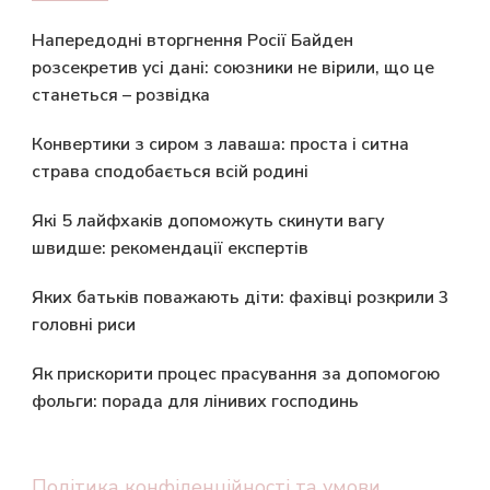
Напередодні вторгнення Росії Байден
розсекретив усі дані: союзники не вірили, що це
станеться – розвідка
Конвертики з сиром з лаваша: проста і ситна
страва сподобається всій родині
Які 5 лайфхаків допоможуть скинути вагу
швидше: рекомендації експертів
Яких батьків поважають діти: фахівці розкрили 3
головні риси
Як прискорити процес прасування за допомогою
фольги: порада для лінивих господинь
Політика конфіденційності та умови