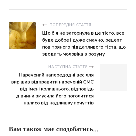
ПОПЕРЕДНЯ СТАТТЯ
Що б я не загорнула в це тісто, все
буде добре і дуже смачно, рецепт
повітряного піддатливого тіста, що
зводить чоловіка з розуму
НАСТУПНА СТАТТЯ
Наречений напередодні весілля
вирішив відправити нареченій СМС
від імені колишнього, відповідь
дівчини змусила його поголитися
налисо від надлишку почуттів
Вам також має сподобатись...