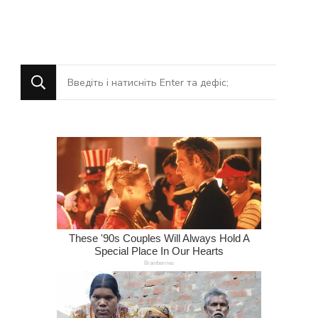
Шукаєте
щось?