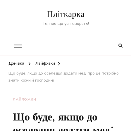
Пліткарка
Те, про що усі говорять!
Домівка
Лайфхаки
Що буде, якщо до оселедця додати мед: про це потрібно
знати кожній господині
ЛАЙФХАКИ
Що буде, якщо до
оселедця додати мед: