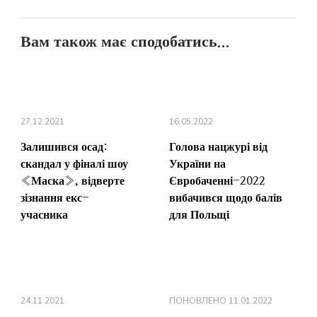
Вам також має сподобатись...
27.12.2021
16.05.2022
Залишився осад:
Голова нацжурі від
скандал у фіналі шоу
України на
«Маска», відверте
Євробаченні-2022
зізнання екс-
вибачився щодо балів
учасника
для Польщі
24.11.2021
ПОНОВЛЕНО
11.01.2022