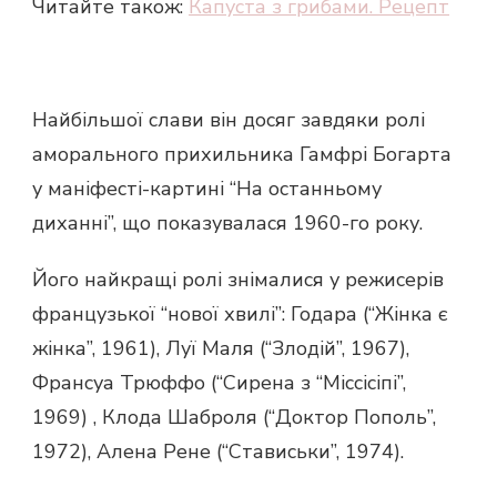
Читайте також:
Капуста з грибами. Рецепт
Найбільшої слави він досяг завдяки ролі
аморального прихильника Гамфрі Богарта
у маніфесті-картині “На останньому
диханні”, що показувалася 1960-го року.
Його найкращі ролі знімалися у режисерів
французької “нової хвилі”: Годара (“Жінка є
жінка”, 1961), Луї Маля (“Злодій”, 1967),
Франсуа Трюффо (“Сирена з “Міссісіпі”,
1969) , Клода Шаброля (“Доктор Пополь”,
1972), Алена Рене (“Стависьки”, 1974).