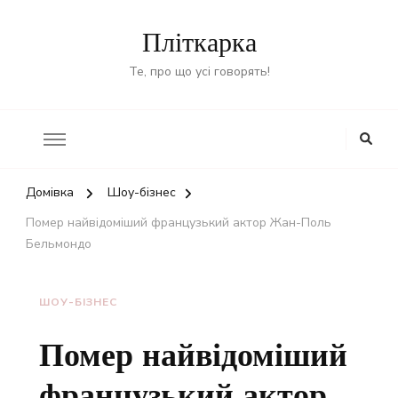
Пліткарка
Те, про що усі говорять!
Домівка
Шоу-бізнес
Помер найвідоміший французький актор Жан-Поль
Бельмондо
ШОУ-БІЗНЕС
Помер найвідоміший
французький актор