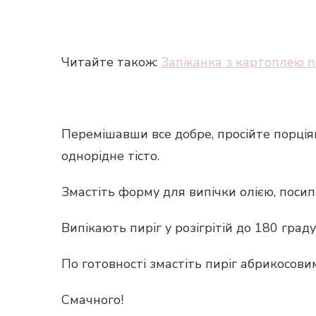
Читайте також:
Запіканка з картоплею п
Перемішавши все добре, просійте порціям
однорідне тісто.
Змастіть форму для випічки олією, посип
Випікають пиріг у розігрітій до 180 град
По готовності змастіть пиріг абрикосов
Смачного!