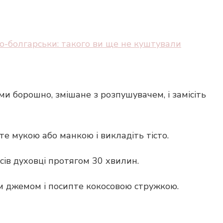
о-болгарськи: такого ви ще не куштували
и борошно, змішане з розпушувачем, і замісіть
те мукою або манкою і викладіть тісто.
усів духовці протягом 30 хвилин.
им джемом і посипте кокосовою стружкою.