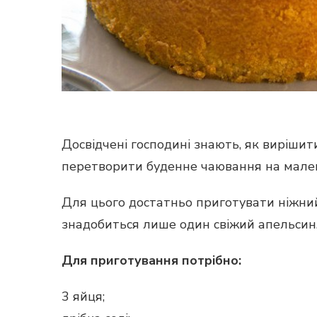
Досвідчені господині знають, як вирішит
перетворити буденне чаювання на мален
Для цього достатньо приготувати ніжний
знадобиться лише один свіжий апельсин.
Для приготування потрібно:
3 яйця;