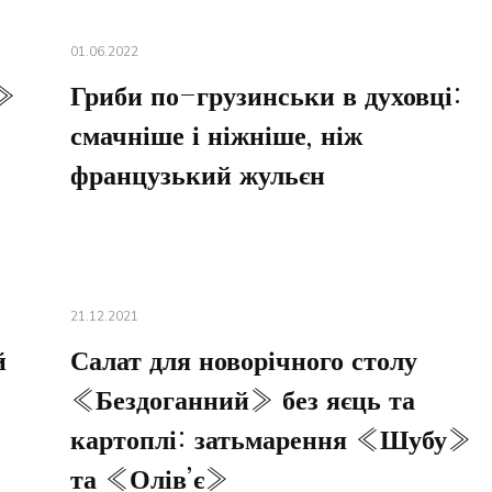
01.06.2022
я»
Гриби по-грузинськи в духовці:
смачніше і ніжніше, ніж
французький жульєн
21.12.2021
й
Салат для новорічного столу
«Бездоганний» без яєць та
картоплі: затьмарення «Шубу»
та «Олів’є»