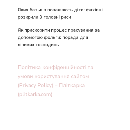
Яких батьків поважають діти: фахівці
розкрили 3 головні риси
Як прискорити процес прасування за
допомогою фольги: порада для
лінивих господинь
Політика конфіденційності та
умови користування сайтом
(Privacy Policy) – Пліткарка
(plitkarka.com)