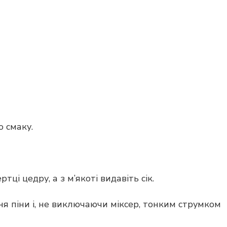
о смаку.
тці цедру, а з м’якоті видавіть сік.
ня піни і, не виключаючи міксер, тонким струмком