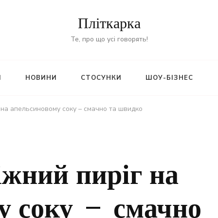
Пліткарка
Те, про що усі говорять!
И
НОВИНИ
СТОСУНКИ
ШОУ-БІЗНЕС
 на апельсиновому соку – смачно та швидко
іжний пиріг на
у соку – смачно