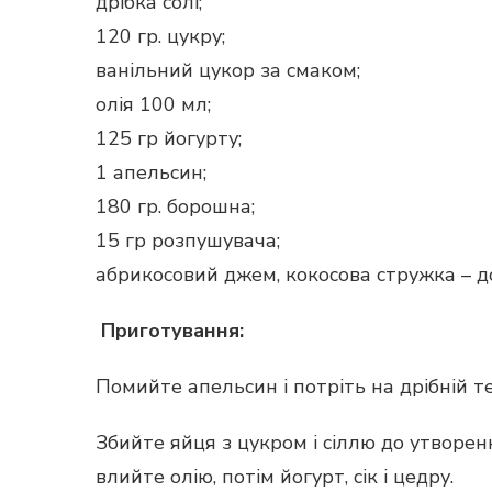
дрібка солі;
120 гр. цукру;
ванільний цукор за смаком;
олія 100 мл;
125 гр йогурту;
1 апельсин;
180 гр. борошна;
15 гр розпушувача;
абрикосовий джем, кокосова стружка – д
Приготування:
Помийте апельсин і потріть на дрібній тер
Збийте яйця з цукром і сіллю до утворен
влийте олію, потім йогурт, сік і цедру.