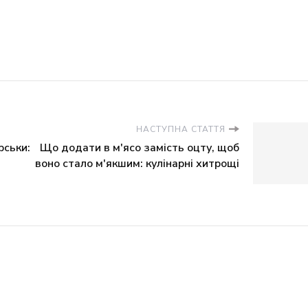
НАСТУПНА СТАТТЯ
рськи:
Що додати в м'ясо замість оцту, щоб
воно стало м'якшим: кулінарні хитрощі