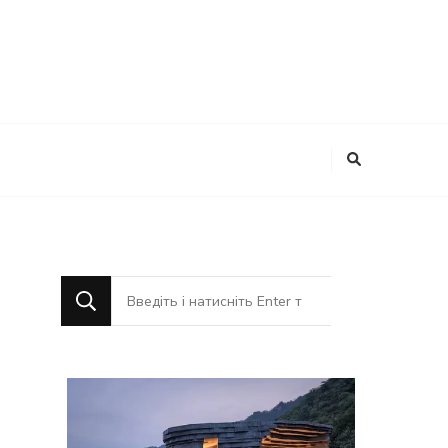
Шукаєте
щось?