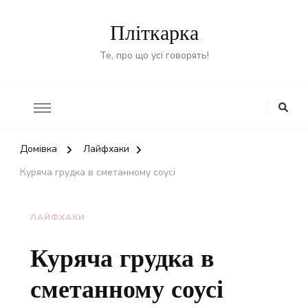
Пліткарка
Те, про що усі говорять!
Домівка
Лайфхаки
Куряча грудка в сметанному соусі
ЛАЙФХАКИ
Куряча грудка в
сметанному соусі