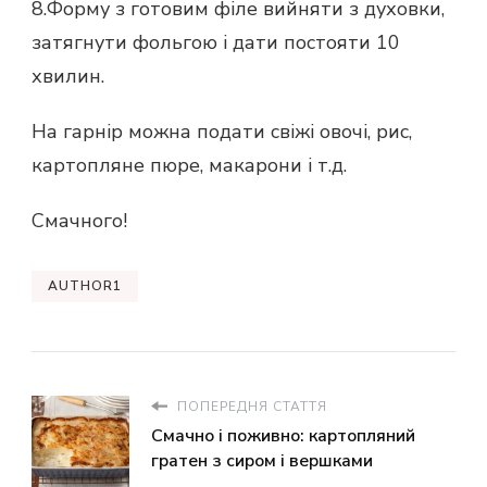
8.Форму з готовим філе вийняти з духовки,
затягнути фольгою і дати постояти 10
хвилин.
На гарнір можна подати свіжі овочі, рис,
картопляне пюре, макарони і т.д.
Смачного!
AUTHOR1
ПОПЕРЕДНЯ СТАТТЯ
Смачно і поживно: картопляний
гратен з сиром і вершками