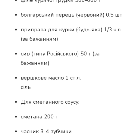
філе курячої грудки 500-600 г
болгарський перець (червоний) 0,5 шт
приправа для курки (будь-яка) 1/3 ч.л.
(за бажанням)
сир (типу Російського) 50 г (за
бажанням)
вершкове масло 1 ст.л.
сіль
Для сметанного соусу:
сметана 200 г
часник 3-4 зубчики