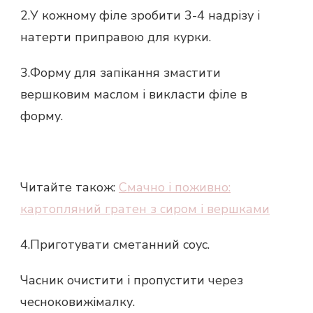
2.У кожному філе зробити 3-4 надрізу і
натерти приправою для курки.
3.Форму для запікання змастити
вершковим маслом і викласти філе в
форму.
Читайте також:
Смачно і поживно:
картопляний гратен з сиром і вершками
4.Приготувати сметанний соус.
Часник очистити і пропустити через
чесноковижімалку.