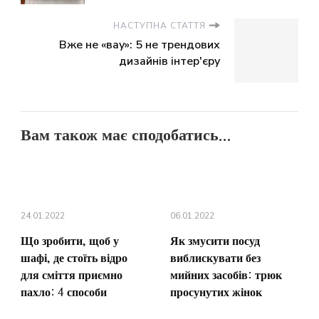
НАСТУПНА СТАТТЯ
Вже не «вау»: 5 не трендових
дизайнів інтер'єру
Вам також має сподобатись...
24.01.2022
06.01.2022
Що зробити, щоб у
Як змусити посуд
шафі, де стоїть відро
виблискувати без
для сміття приємно
мийних засобів: трюк
пахло: 4 способи
просунутих жінок