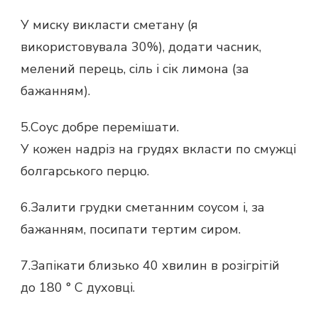
У миску викласти сметану (я
використовувала 30%), додати часник,
мелений перець, сіль і сік лимона (за
бажанням).
5.Соус добре перемішати.
У кожен надріз на грудях вкласти по смужці
болгарського перцю.
6.Залити грудки сметанним соусом і, за
бажанням, посипати тертим сиром.
7.Запікати близько 40 хвилин в розігрітій
до 180 ° C духовці.