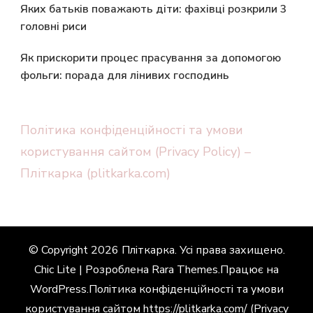
Яких батьків поважають діти: фахівці розкрили 3
головні риси
Як прискорити процес прасування за допомогою
фольги: порада для лінивих господинь
Політика конфіденційності та умови
користування сайтом (Privacy Policy) –
Пліткарка (plitkarka.com)
© Copyright 2026
Пліткарка
. Усі права захищено.
Chic Lite | Розроблена
Rara Themes
.Працює на
WordPress
.
Політика конфіденційності та умови
користування сайтом https://plitkarka.com/ (Privacy