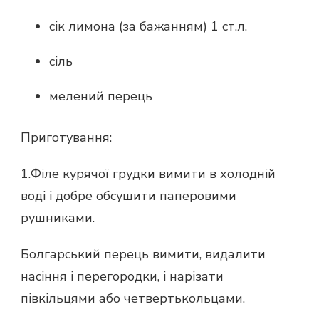
сік лимона (за бажанням) 1 ст.л.
сіль
мелений перець
Приготування:
1.Філе курячої грудки вимити в холодній
воді і добре обсушити паперовими
рушниками.
Болгарський перець вимити, видалити
насіння і перегородки, і нарізати
півкільцями або четвертькольцами.