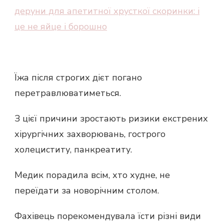
деруни для апетитної хрусткої скоринки: і
це не яйце і борошно
Їжа після строгих дієт погано
перетравлюватиметься.
З цієї причини зростають ризики екстрених
хірургічних захворювань, гострого
холециститу, панкреатиту.
Медик порадила всім, хто худне, не
переїдати за новорічним столом.
Фахівець порекомендувала їсти різні види