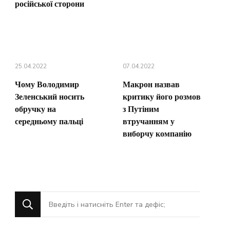
російської сторони
25.04.2022
07.04.2022
Чому Володимир
Макрон назвав
Зеленський носить
критику його розмов
обручку на
з Путіним
середньому пальці
втручанням у
виборчу компанію
Шукаєте
щось?