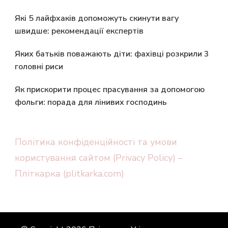
Які 5 лайфхаків допоможуть скинути вагу
швидше: рекомендації експертів
Яких батьків поважають діти: фахівці розкрили 3
головні риси
Як прискорити процес прасування за допомогою
фольги: порада для лінивих господинь
Політика конфіденційності та умови
користування сайтом (Privacy Policy) –
Пліткарка (plitkarka.com)