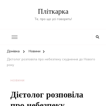
Пліткарка
Те, про що усі говорять!
Домівка
Новини
Дієтолог розповіла про небезпеку схуднення до Нового
року
НОВИНИ
Дієтолог розповіла
про небезпеку