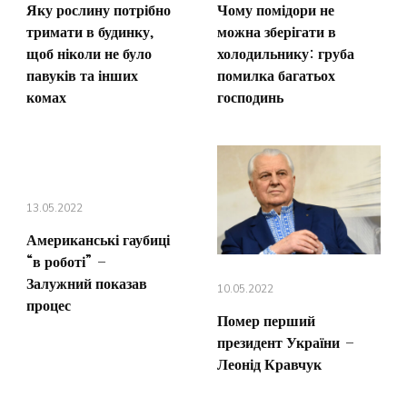
Яку рослину потрібно
Чому помідори не
тримати в будинку,
можна зберігати в
щоб ніколи не було
холодильнику: груба
павуків та інших
помилка багатьох
комах
господинь
13.05.2022
Американські гаубиці
“в роботі” –
Залужний показав
10.05.2022
процес
Помер перший
президент України –
Леонід Кравчук