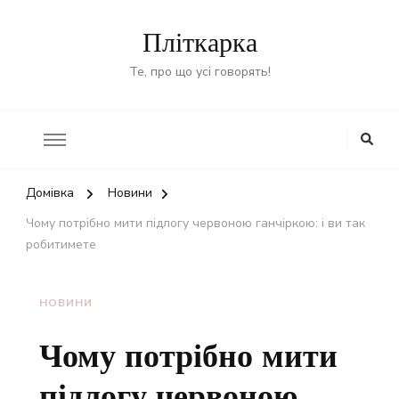
Пліткарка
Те, про що усі говорять!
Домівка
Новини
Чому потрібно мити підлогу червоною ганчіркою: і ви так
робитимете
НОВИНИ
Чому потрібно мити
підлогу червоною