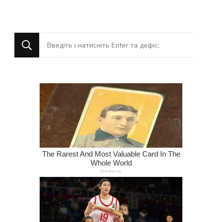
Шукаєте
щось?