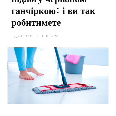
ганчіркою: і ви так
робитимете
ВІД
AUTHOR1
10.01.2022