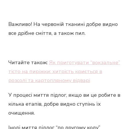
Важливо! На червоній тканині добре видно
все дрібне сміття, а також пил.
Читайте також:
Як приготувати “вокзальне”
тісто на пиріжки: хитрість криється в
розсолі та картопляному відварі
У процесі миття підлог, якщо ви це робите в
кілька етапів, добре видно ступінь їх
очищення.
Іноді миття підлог “по другому колу”