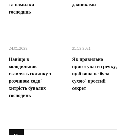
та помилки
дачниками
господинь
24.01.2022
21.12.2021
Навіщо в
Як правильно
холодильник
приготувати гречку,
ставлять склянку з
щоб вона не була
розчином соди:
сухою: простий
хитрість бувалих
секрет
господинь
Шукаєте