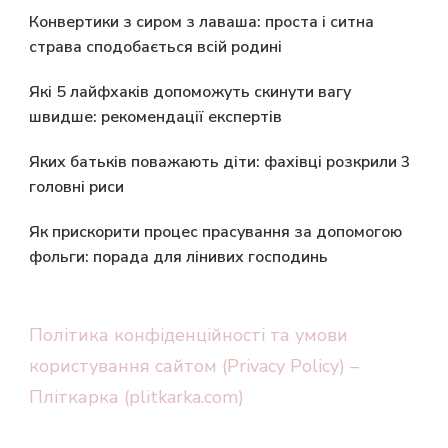
Конвертики з сиром з лаваша: проста і ситна
страва сподобається всій родині
Які 5 лайфхаків допоможуть скинути вагу
швидше: рекомендації експертів
Яких батьків поважають діти: фахівці розкрили 3
головні риси
Як прискорити процес прасування за допомогою
фольги: порада для лінивих господинь
Політика конфіденційності та умови
користування сайтом (Privacy Policy) –
Пліткарка (plitkarka.com)