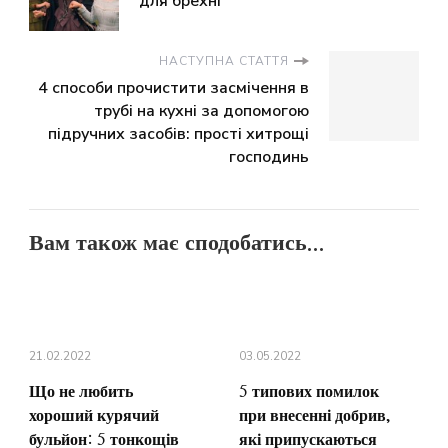
для брехні
НАСТУПНА СТАТТЯ
4 способи прочистити засмічення в
трубі на кухні за допомогою
підручних засобів: прості хитрощі
господинь
Вам також має сподобатись...
21.02.2022
03.05.2022
Що не любить
5 типових помилок
хороший курячий
при внесенні добрив,
бульйон: 5 тонкощів
які припускаються