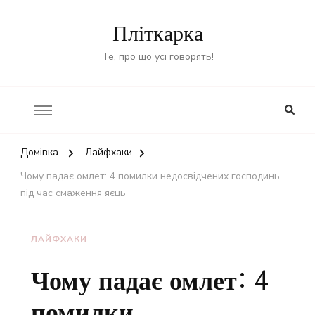
Пліткарка
Те, про що усі говорять!
Домівка
Лайфхаки
Чому падає омлет: 4 помилки недосвідчених господинь
під час смаження яєць
ЛАЙФХАКИ
Чому падає омлет: 4
помилки