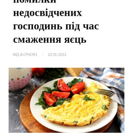
недосвідчених
господинь під час
смаження яєць
ВІД
AUTHOR1
22.01.2022