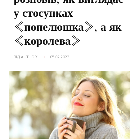
у стосунках
«попелюшка», а як
«королева»
ВІД
AUTHOR1
05.02.2022