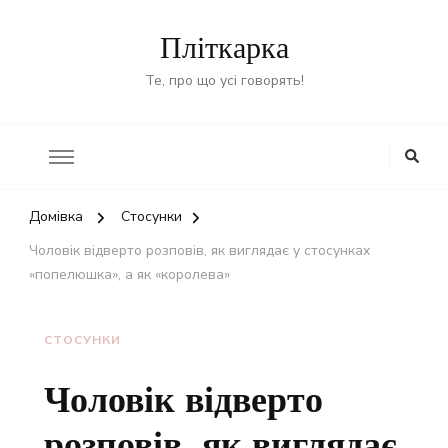
Пліткарка
Те, про що усі говорять!
Домівка
Стосунки
Чоловік відверто розповів, як виглядає у стосунках
«попелюшка», а як «королева»
СТОСУНКИ
Чоловік відверто
розповів, як виглядає