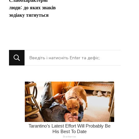
Слабохарактерні
люди: до яких знаків
зодіаку тягнуться
Шукаєте
щось?