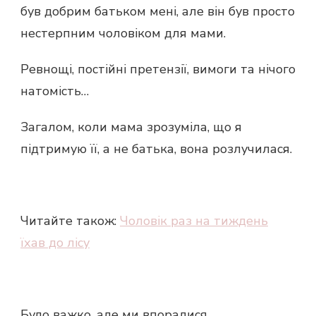
був добрим батьком мені, але він був просто
нестерпним чоловіком для мами.
Ревнощі, постійні претензії, вимоги та нічого
натомість…
Загалом, коли мама зрозуміла, що я
підтримую її, а не батька, вона розлучилася.
Читайте також:
Чоловік раз на тиждень
їхав до лісу
Було важко, але ми впоралися.