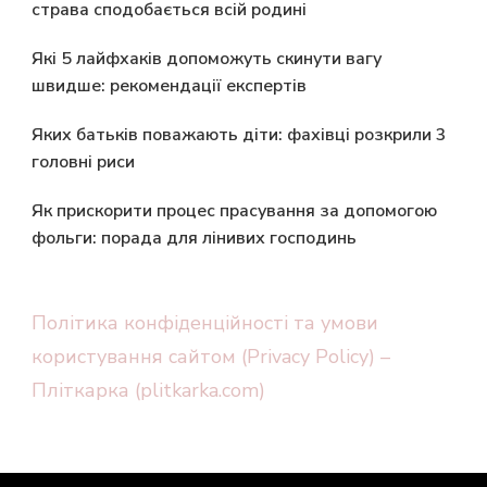
страва сподобається всій родині
Які 5 лайфхаків допоможуть скинути вагу
швидше: рекомендації експертів
Яких батьків поважають діти: фахівці розкрили 3
головні риси
Як прискорити процес прасування за допомогою
фольги: порада для лінивих господинь
Політика конфіденційності та умови
користування сайтом (Privacy Policy) –
Пліткарка (plitkarka.com)