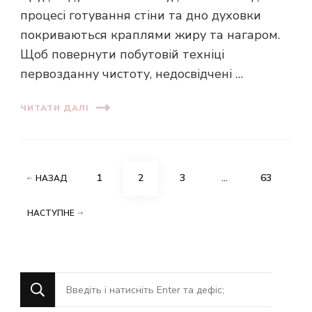
процесі готування стіни та дно духовки
покриваються краплями жиру та нагаром.
Щоб повернути побутовій техніці
первозданну чистоту, недосвідчені …
ЧИТАТИ ДАЛІ
Пагінація
СТОРІНКУ
СТОРІНКУ
СТОРІНКУ
СТОРІНКУ
1
2
3
…
63
НАЗАД
записів
НАСТУПНЕ
Шукаєте
щось?