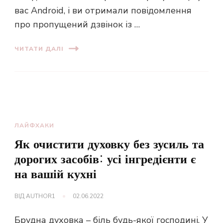
вас Android, і ви отримали повідомлення
про пропущений дзвінок із …
ЧИТАТИ ДАЛІ
ЛАЙФХАКИ
Як очистити духовку без зусиль та
дорогих засобів: усі інгредієнти є
на вашій кухні
ВІД
AUTHOR1
02.06.2022
Брудна духовка – біль будь-якої господині. У