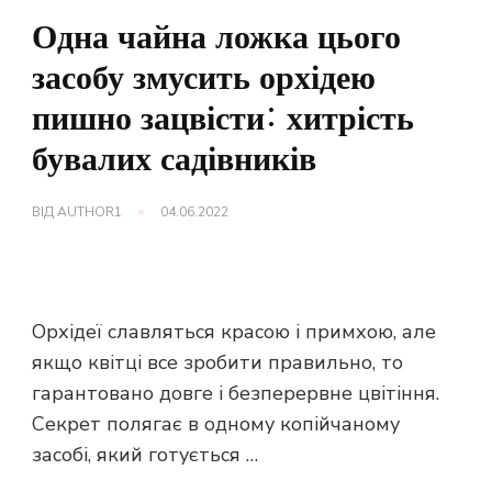
Одна чайна ложка цього
засобу змусить орхідею
пишно зацвісти: хитрість
бувалих садівників
ВІД
AUTHOR1
04.06.2022
Орхідеї славляться красою і примхою, але
якщо квітці все зробити правильно, то
гарантовано довге і безперервне цвітіння.
Секрет полягає в одному копійчаному
засобі, який готується …