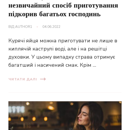
незвичайний спосіб приготування
підкорив багатьох господинь
ВІД
AUTHOR1
04.06.2022
Курячі яйця можна приготувати не лише в
киплячій каструлі воді, але і на решітці
духовки. У цьому випадку страва отримує
багатший і насичений смак. Крім …
ЧИТАТИ ДАЛІ