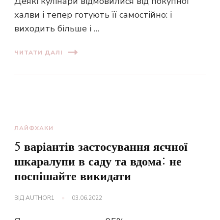
Деякі кулінари відмовилися від покупної
халви і тепер готують її самостійно: і
виходить більше і …
ЧИТАТИ ДАЛІ
ЛАЙФХАКИ
5 варіантів застосування яєчної
шкаралупи в саду та вдома: не
поспішайте викидати
ВІД
AUTHOR1
03.06.2022