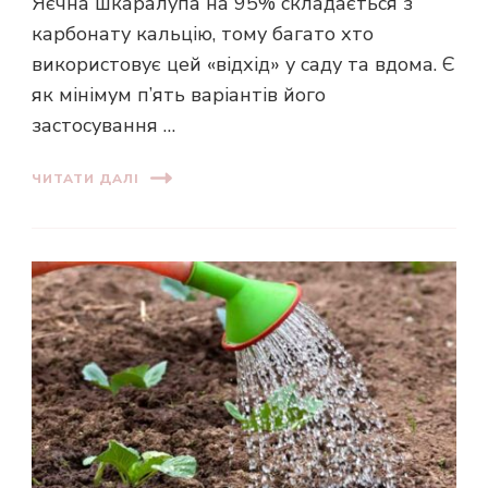
Яєчна шкаралупа на 95% складається з
карбонату кальцію, тому багато хто
використовує цей «відхід» у саду та вдома. Є
як мінімум п’ять варіантів його
застосування …
ЧИТАТИ ДАЛІ