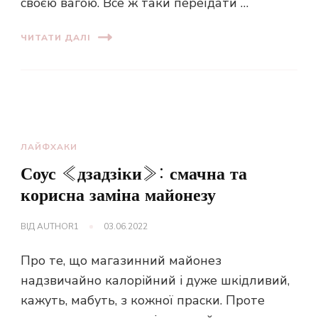
своєю вагою. Все ж таки переїдати …
ЧИТАТИ ДАЛІ
ЛАЙФХАКИ
Соус «дзадзіки»: смачна та
корисна заміна майонезу
ВІД
AUTHOR1
03.06.2022
Про те, що магазинний майонез
надзвичайно калорійний і дуже шкідливий,
кажуть, мабуть, з кожної праски. Проте