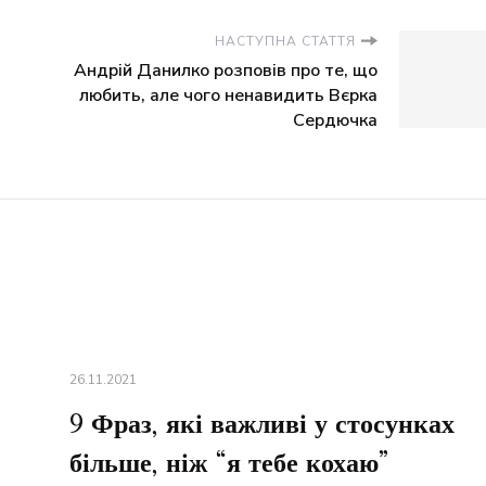
НАСТУПНА СТАТТЯ
Андрій Данилко розповів про те, що
любить, але чого ненавидить Вєрка
Сердючка
26.11.2021
9 Фраз, які важливі у стосунках
більше, ніж “я тебе кохаю”