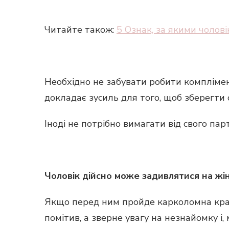
Читайте також:
5 Ознак, за якими чолов
Необхідно не забувати робити комплімен
докладає зусиль для того, щоб зберегти 
Іноді не потрібно вимагати від свого пар
Чоловік дійсно може задивлятися на жін
Якщо перед ним пройде карколомна красу
помітив, а зверне увагу на незнайомку і, 