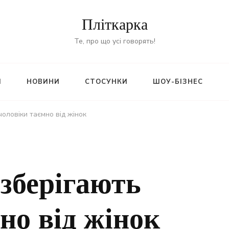
Пліткарка
Те, про що усі говорять!
И
НОВИНИ
СТОСУНКИ
ШОУ-БІЗНЕС
чоловіки таємно від жінок
 зберігають
но від жінок