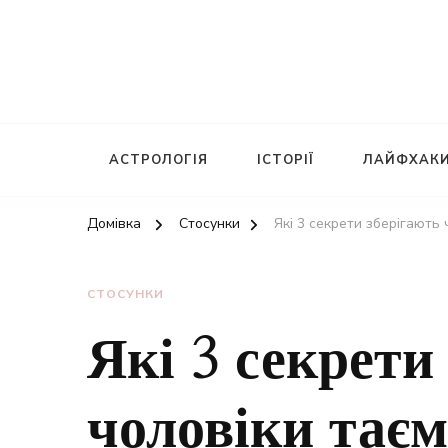
АСТРОЛОГІЯ
ІСТОРІЇ
ЛАЙФХАК
Домівка
Стосунки
Які 3 секрети зберігають 
СТОСУНКИ
Які 3 секрети
чоловіки таєм