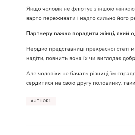
Якщо чоловік не фліртує з іншою жінкою і
варто переживати і надто сильно його р
Партнеру важко порадити жінці, який од
Нерідко представниці прекрасної статі м
надіти, повнить вона їх чи виглядає добр
Але чоловіки не бачать різниці, їм справ
сердитися на свою другу половинку, таки
AUTHOR1