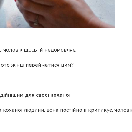
о чоловік щось їй недомовляє.
арто жінці перейматися цим?
дійнішим для своєї коханої
оханої людини, вона постійно її критикує, чолові