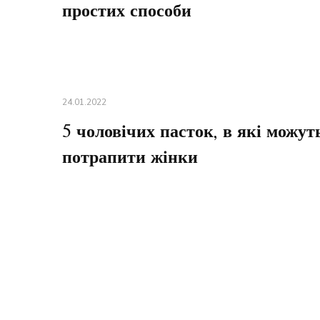
простих способи
24.01.2022
5 чоловічих пасток, в які можут
потрапити жінки