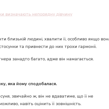
іки визначають непорядну дівчину
ти близькій людині, хвалити її, особливо якщо вон
стосунки та привнести до них трохи гармонії.
тнера занадто багато, адже він намагається.
ку, яка йому сподобалася.
ня, звичайно ж, він не вдаватиме, що її не
можливо, навіть оцінить її зовнішність.