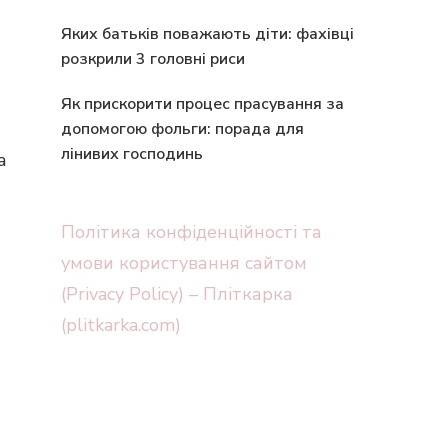
Яких батьків поважають діти: фахівці
розкрили 3 головні риси
Як прискорити процес прасування за
допомогою фольги: порада для
лінивих господинь
а
Політика конфіденційності та
умови користування сайтом
(Privacy Policy) – Пліткарка
(plitkarka.com)