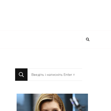
Шукаєте
щось?