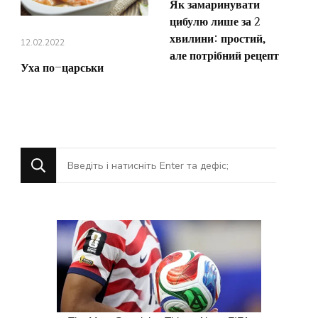
Як замаринувати
цибулю лише за 2
хвилини: простий,
12.02.2022
але потрібний рецепт
Уха по-царськи
Шукаєте
щось?