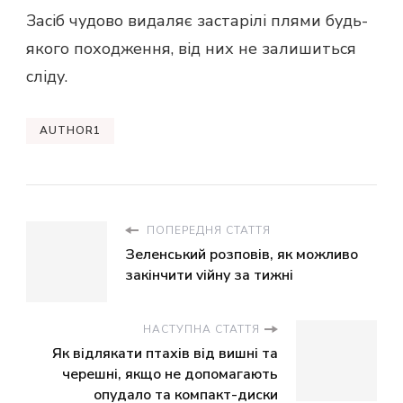
Засіб чудово видаляє застарілі плями будь-
якого походження, від них не залишиться
сліду.
AUTHOR1
ПОПЕРЕДНЯ СТАТТЯ
Зеленський розповів, як можливо
закінчити viйну за тижні
НАСТУПНА СТАТТЯ
Як відлякати птахів від вишні та
черешні, якщо не допомагають
опудало та компакт-диски