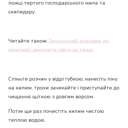
ложці тертого господарського мила та
скипидару.
Читайте також:
Зеленський розповів, як
можливо закінчити viйну за тижні
Спіньте розчин у відрі губкою, нанесіть піну
на килим, трохи зачекайте і приступайте до
чищення щіткою з довгим ворсом.
Потім ще раз почистіть килим чистою
теплою водою.