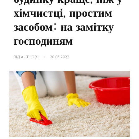
хімчистці, простим
засобом: на замітку
господиням
ВІД
AUTHOR1
28.05.2022