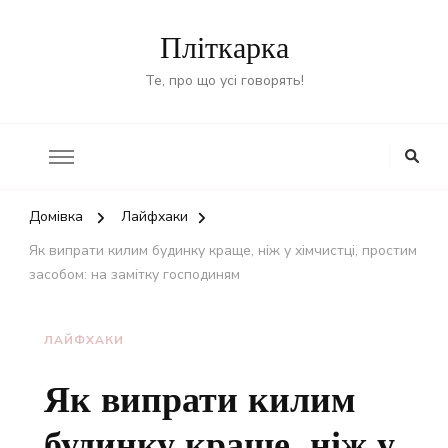
Пліткарка
Те, про що усі говорять!
Домівка
Лайфхаки
Як випрати килим будинку краще, ніж у хімчистці, простим
засобом: на замітку господиням
ЛАЙФХАКИ
Як випрати килим
будинку краще, ніж у