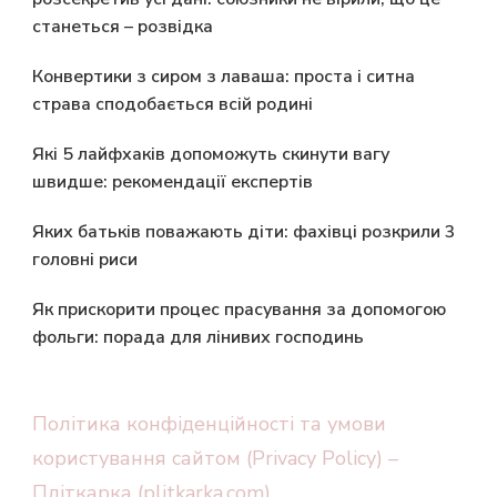
станеться – розвідка
Конвертики з сиром з лаваша: проста і ситна
страва сподобається всій родині
Які 5 лайфхаків допоможуть скинути вагу
швидше: рекомендації експертів
Яких батьків поважають діти: фахівці розкрили 3
головні риси
Як прискорити процес прасування за допомогою
фольги: порада для лінивих господинь
Політика конфіденційності та умови
користування сайтом (Privacy Policy) –
Пліткарка (plitkarka.com)