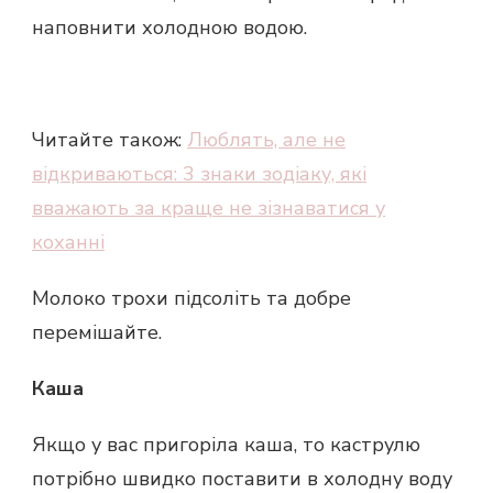
наповнити холодною водою.
Читайте також:
Люблять, але не
відкриваються: 3 знаки зодіаку, які
вважають за краще не зізнаватися у
коханні
Молоко трохи підсоліть та добре
перемішайте.
Каша
Якщо у вас пригоріла каша, то каструлю
потрібно швидко поставити в холодну воду