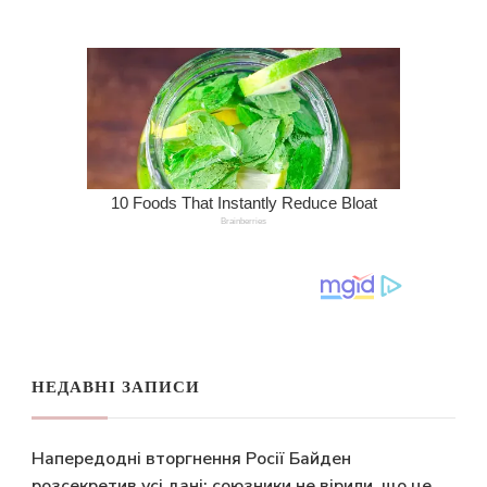
НЕДАВНІ ЗАПИСИ
Напередодні вторгнення Росії Байден
розсекретив усі дані: союзники не вірили, що це