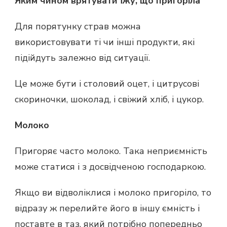
Яким чином врятувати їжу, що пригоріла
Для порятунку страв можна
використовувати ті чи інші продукти, які
підійдуть залежно від ситуації.
Це може бути і столовий оцет, і цитрусові
скориночки, шоколад, і свіжий хліб, і цукор.
Молоко
Пригоряє часто молоко. Така неприємність
може статися і з досвідченою господаркою.
Якщо ви відволіклися і молоко пригоріло, то
відразу ж перелийте його в іншу ємність і
поставте в таз, який потрібно попередньо