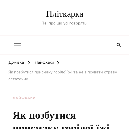
Пліткарка
Те, про що усі говорять!
Домівка
Лайфхаки
Як позбутися присмаку горілої їжі та не зіпсувати страву
остаточно
ЛАЙФХАКИ
Як позбутися
присмаку горілої їжі