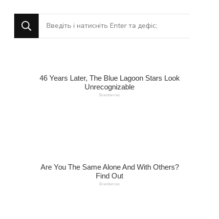
Шукаєте
щось?