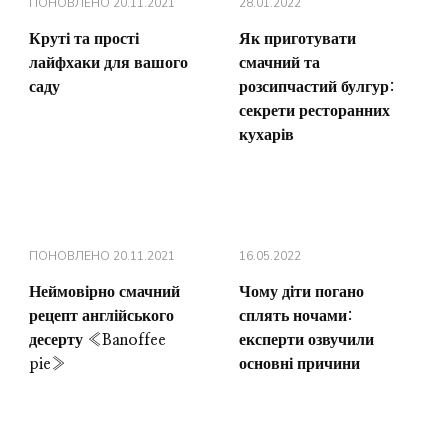
ПОНОВЛЕНО
20.11.2021
28.01.2022
Круті та прості
Як приготувати
лайфхаки для вашого
смачний та
саду
розсипчастий булгур:
секрети ресторанних
кухарів
ПОНОВЛЕНО
20.11.2021
16.05.2022
Неймовірно смачний
Чому діти погано
рецепт англійського
сплять ночами:
десерту «Banoffee
експерти озвучили
pie»
основні причини