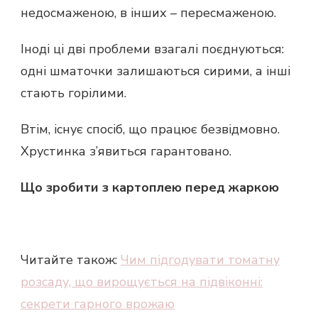
недосмаженою, в інших – пересмаженою.
Іноді ці дві проблеми взагалі поєднуються:
одні шматочки залишаються сирими, а інші
стають горілими.
Втім, існує спосіб, що працює безвідмовно.
Хрустинка з’явиться гарантовано.
Що зробити з картоплею перед жаркою
Читайте також:
Чим підгодувати томатну
розсаду, що вирощується на підвіконні:
секрети гарного врожаю