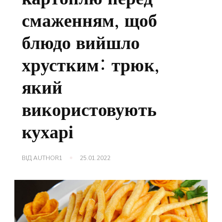
смаженням, щоб
блюдо вийшло
хрустким: трюк,
який
використовують
кухарі
ВІД
AUTHOR1
25.01.2022