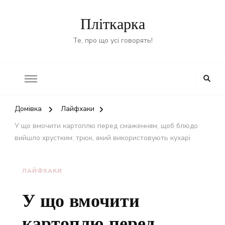
Пліткарка
Те, про що усі говорять!
Домівка
Лайфхаки
У що вмочити картоплю перед смаженням, щоб блюдо
вийшло хрустким: трюк, який використовують кухарі
ЛАЙФХАКИ
У що вмочити
картоплю перед