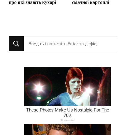
про які знають кухарі
смачної картоплі
Шукаєте
щось?