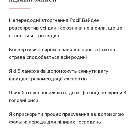
НЕДАВНІ ЗАПИСИ
Напередодні вторгнення Росії Байден
розсекретив усі дані: союзники не вірили, що це
станеться – розвідка
Конвертики з сиром з лаваша: проста і ситна
страва сподобається всій родині
Які 5 лайфхаків допоможуть скинути вагу
швидше: рекомендації експертів
Яких батьків поважають діти: фахівці розкрили 3
головні риси
Як прискорити процес прасування за допомогою
фольги: порада для лінивих господинь