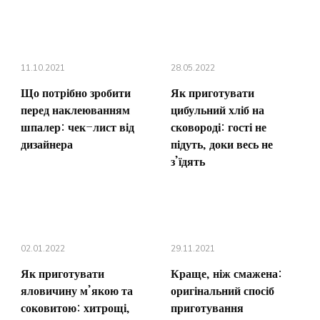
11.10.2021
28.05.2022
Що потрібно зробити
Як приготувати
перед наклеюванням
цибульний хліб на
шпалер: чек-лист від
сковороді: гості не
дизайнера
підуть, доки весь не
з’їдять
02.01.2022
29.11.2021
Як приготувати
Краще, ніж смажена:
яловичину м’якою та
оригінальний спосіб
соковитою: хитрощі,
приготування