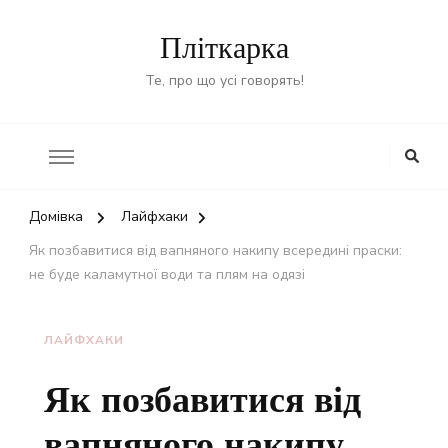
Пліткарка
Те, про що усі говорять!
Домівка
Лайфхаки
Як позбавитися від вапняного накипу всередині праски:
не буде каламутної води та плям на одязі
ЛАЙФХАКИ
Як позбавитися від
вапняного накипу