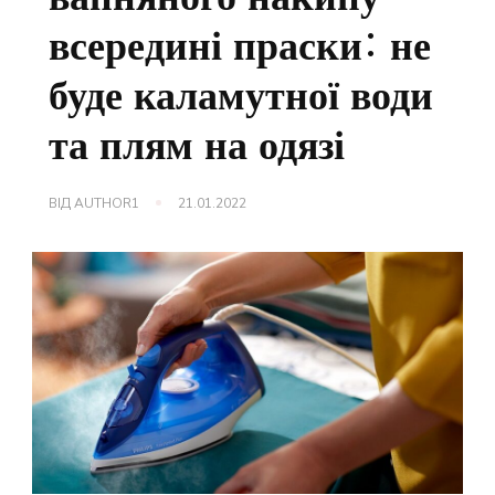
всередині праски: не
буде каламутної води
та плям на одязі
ВІД
AUTHOR1
21.01.2022