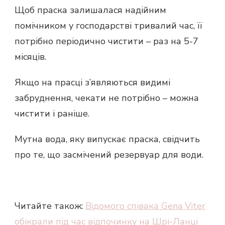
Щоб праска залишалася надійним
помічником у господарстві тривалий час, її
потрібно періодично чистити – раз на 5-7
місяців.
Якщо на прасці з’являються видимі
забруднення, чекати не потрібно – можна
чистити і раніше.
Мутна вода, яку випускає праска, свідчить
про те, що засмічений резервуар для води.
Читайте також:
Відомого співака Gena Viter
обікрали під час відпочинку на Шрі-Ланці