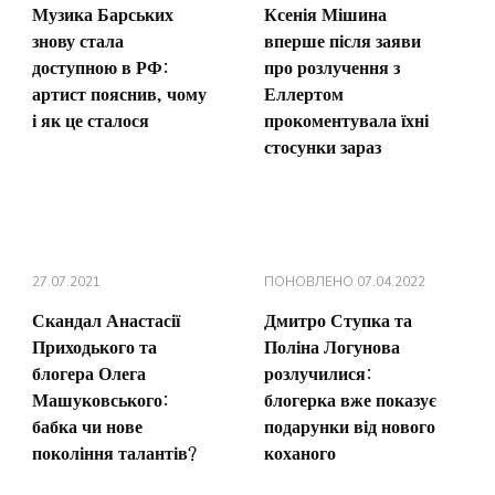
Музика Барських
Ксенія Мішина
знову стала
вперше після заяви
доступною в РФ:
про розлучення з
артист пояснив, чому
Еллертом
і як це сталося
прокоментувала їхні
стосунки зараз
27.07.2021
ПОНОВЛЕНО
07.04.2022
Скандал Анастасії
Дмитро Ступка та
Приходького та
Поліна Логунова
блогера Олега
розлучилися:
Машуковського:
блогерка вже показує
бабка чи нове
подарунки від нового
покоління талантів?
коханого