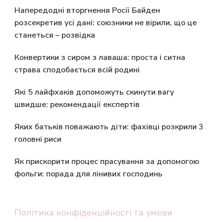
Напередодні вторгнення Росії Байден
розсекретив усі дані: союзники не вірили, що це
станеться – розвідка
Конвертики з сиром з лаваша: проста і ситна
страва сподобається всій родині
Які 5 лайфхаків допоможуть скинути вагу
швидше: рекомендації експертів
Яких батьків поважають діти: фахівці розкрили 3
головні риси
Як прискорити процес прасування за допомогою
фольги: порада для лінивих господинь
Політика конфіденційності та умови