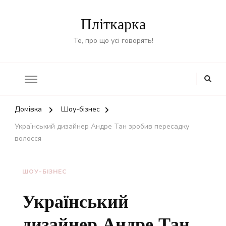
Пліткарка
Те, про що усі говорять!
Домівка
Шоу-бізнес
Український дизайнер Андре Тан зробив пересадку
волосся
ШОУ-БІЗНЕС
Український
дизайнер Андре Тан