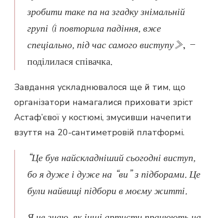
зробити таке па на згадку знімальній
групі (і повторила падіння, вже
спеціально, під час самого виступу»
, –
поділилася співачка.
Завдання ускладнювалося ще й тим, що
організатори намагалися приховати зріст
Астаф’євої у костюмі, змусивши начепити
взуття на 20-сантиметровій платформі.
“Це був найскладніший сьогодні виступ,
бо я дуже і дуже на “ви” з підборами. Це
були найвищі підбори в моєму житті.
Я не знаю, як інші артисти працюють на