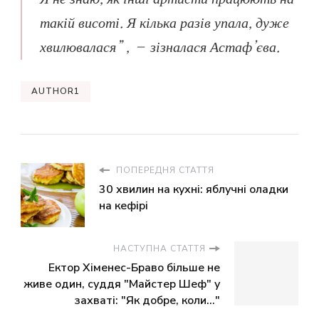
такій висоті. Я кілька разів упала, дуже
хвилювалася” , – зізналася Астаф’єва.
AUTHOR1
ПОПЕРЕДНЯ СТАТТЯ
30 хвилин на кухні: яблучні оладки
на кефірі
НАСТУПНА СТАТТЯ
Ектор Хіменес-Браво більше не
живе один, суддя "Майстер Шеф" у
захваті: "Як добре, коли..."