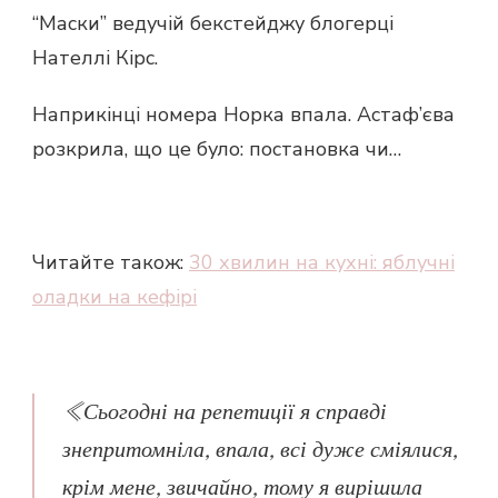
“Маски” ведучій бекстейджу блогерці
Нателлі Кірс.
Наприкінці номера Норка впала. Астаф’єва
розкрила, що це було: постановка чи…
Читайте також:
30 хвилин на кухні: яблучні
оладки на кефірі
«Сьогодні на репетиції я справді
знепритомніла, впала, всі дуже сміялися,
крім мене, звичайно, тому я вирішила