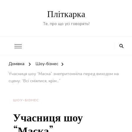
Пліткарка
Те, про що усі говорять!
Домівка
Шоу-бізнес
Учасниця шоу “Маска” знепритомніла перед виходом на
сцену: “Всі сміялися, крім…”
ШОУ-БІЗНЕС
Учасниця шоу
“Маска”