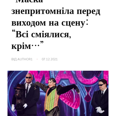
знепритомніла перед
виходом на сцену:
“Всі сміялися,
крім…”
ВІД
AUTHOR1
07.12.2021