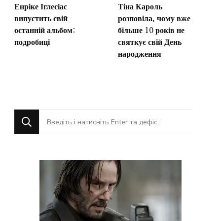
Енріке Іглесіас
Тіна Кароль
випустить свій
розповіла, чому вже
останній альбом:
більше 10 років не
подробиці
святкує свій День
народження
Шукаєте
щось?