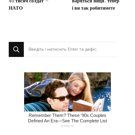
40 тисяч солдат –
варяться яйця: тепер
НАТО
і ви так робитимете
Шукаєте
щось?