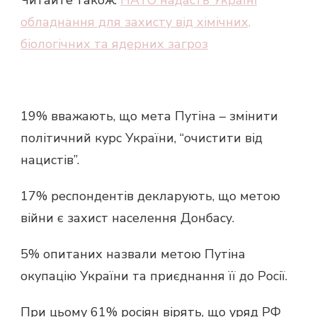
Читайте також:
НАТО надасть Україні
обладнання для захисту від хімічних,
біологічних та ядерних загроз
19% вважають, що мета Путіна – змінити
політичний курс України, “очистити від
нацистів”.
17% респондентів декларують, що метою
війни є захист населення Донбасу.
5% опитаних назвали метою Путіна
окупацію України та приєднання її до Росії.
При цьому 61% росіян вірять, що уряд РФ