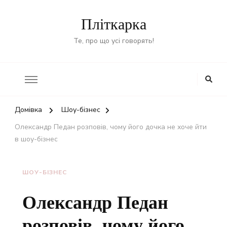
Пліткарка
Те, про що усі говорять!
Домівка
Шоу-бізнес
Олександр Педан розповів, чому його дочка не хоче йти
в шоу-бізнес
ШОУ-БІЗНЕС
Олександр Педан
розповів, чому його