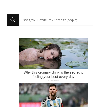
Шукаєте
щось?