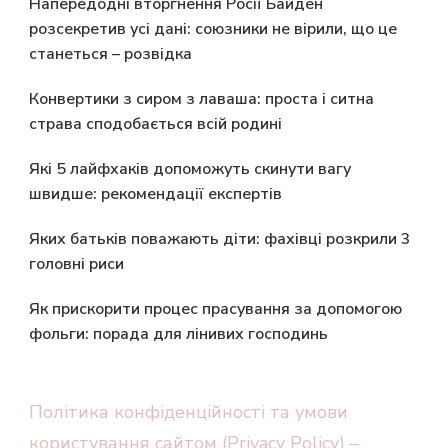
Напередодні вторгнення Росії Байден
розсекретив усі дані: союзники не вірили, що це
станеться – розвідка
Конвертики з сиром з лаваша: проста і ситна
страва сподобається всій родині
Які 5 лайфхаків допоможуть скинути вагу
швидше: рекомендації експертів
Яких батьків поважають діти: фахівці розкрили 3
головні риси
Як прискорити процес прасування за допомогою
фольги: порада для лінивих господинь
Політика конфіденційності та умови
користування сайтом (Privacy Policy) –