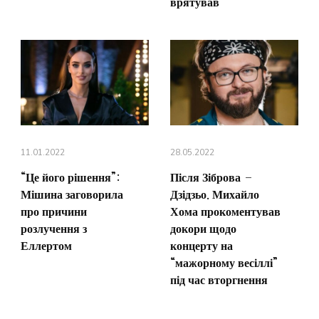
врятував
11.01.2022
28.05.2022
“Це його рішення”:
Після Зіброва –
Мішина заговорила
Дзідзьо. Михайло
про причини
Хома прокоментував
розлучення з
докори щодо
Еллертом
концерту на
“мажорному весіллі”
під час вторгнення