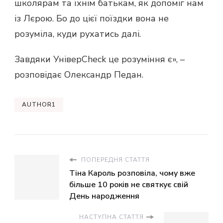
школярам та їхнім батькам, як допоміг нам
із Лєрою. Бо до цієї поїздки вона не
розуміла, куди рухатись далі.
Завдяки УніверCheck це розуміння є», –
розповідає Олександр Педан.
AUTHOR1
ПОПЕРЕДНЯ СТАТТЯ
Тіна Кароль розповіла, чому вже
більше 10 років не святкує свій
День народження
НАСТУПНА СТАТТЯ