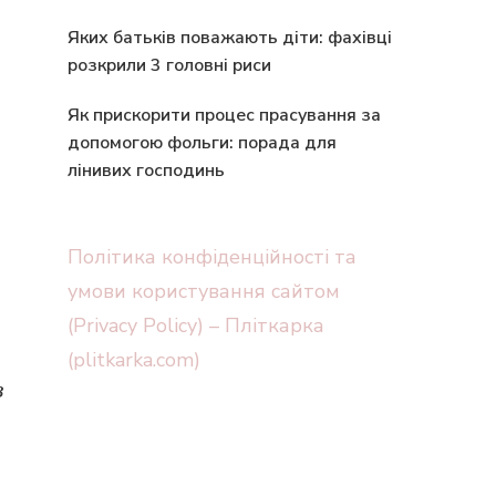
Яких батьків поважають діти: фахівці
розкрили 3 головні риси
Як прискорити процес прасування за
допомогою фольги: порада для
лінивих господинь
Політика конфіденційності та
умови користування сайтом
(Privacy Policy) – Пліткарка
(plitkarka.com)
з