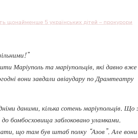
ь щонайменше 5 українських дітей – прокурори
вільними!”
ити Маріуполь та маріупольців, які давно вже
годні вони завдали авіаудару по Драмтеатру
німи даними, кілька сотень маріупольців. Що 
 до бомбосховища заблоковано уламками.
ати, що там був штаб полку “Азов”. Але вони