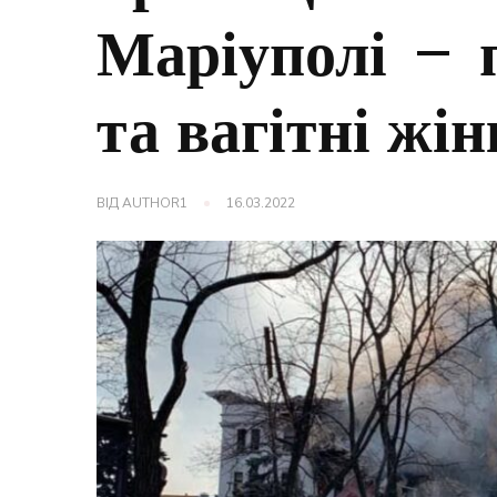
Маріуполі – п
та вагітні жі
ВІД
AUTHOR1
16.03.2022