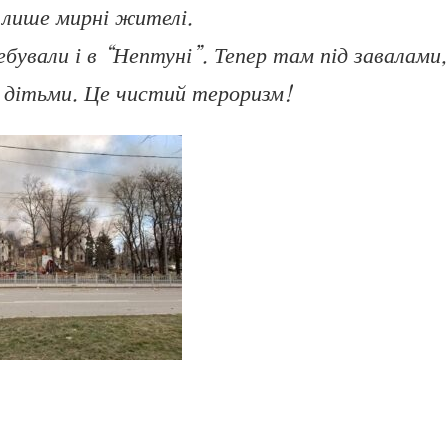
 лише мирні жителі.
бували і в “Нептуні”. Тепер там під завалами,
з дітьми. Це чистий тероризм!