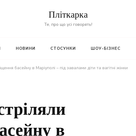
Пліткарка
Те, про що усі говорять!
И
НОВИНИ
СТОСУНКИ
ШОУ-БІЗНЕС
щення басейну в Маріуполі – під завалами діти та вагітні жінки
стріляли
асейну в