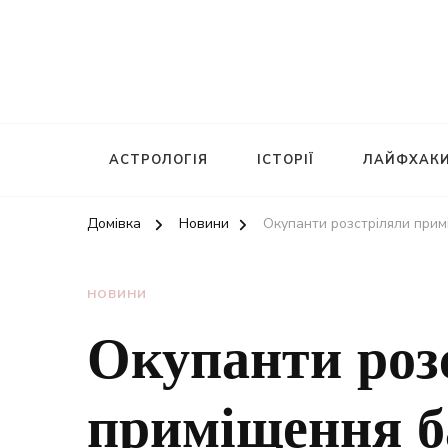
АСТРОЛОГІЯ
ІСТОРІЇ
ЛАЙФХАК
Домівка
Новини
Окупанти розстріляли примі
НОВИНИ
Окупанти роз
приміщення б