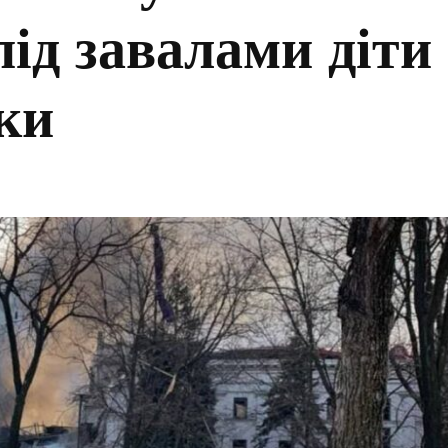
ід завалами діти
нки