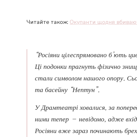
Читайте також:
Окупанти щодня вбивают
“Росіяни цілеспрямовано б’ють ци
Ці подонки прагнуть фізично знищ
стали символом нашого опору. Сьо
та басейну “Нептун”.
У Драмтеатрі ховалися, за поперед
ними тепер – невідомо, адже вхід
Росіяни вже зараз починають брех