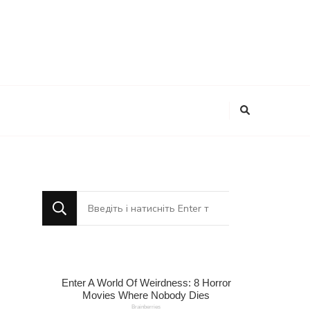
Шукаєте
щось?