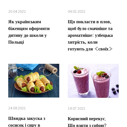
20.04.2022
04.02.2022
Як українським
Що покласти в плов,
біженцям оформити
щоб було смачніше та
дитину до школи у
ароматніше: узбецька
Польщі
хитрість, коли
готують для «своїх»
24.09.2021
19.07.2021
Швидка закуска з
Корисний перекус.
сосисок і сиру в
Що взяти з собою?