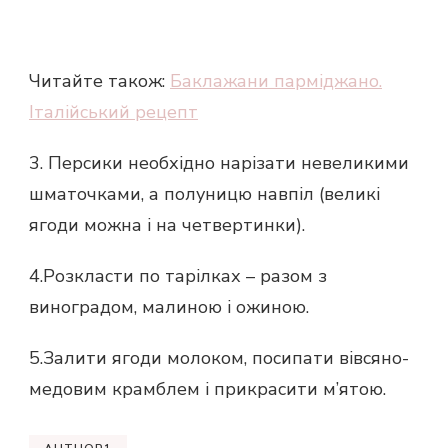
Читайте також:
Баклажани парміджано.
Італійський рецепт
3. Персики необхідно нарізати невеликими
шматочками, а полуницю навпіл (великі
ягоди можна і на четвертинки).
4.Розкласти по тарілках – разом з
виноградом, малиною і ожиною.
5.Залити ягоди молоком, посипати вівсяно-
медовим крамблем і прикрасити м’ятою.