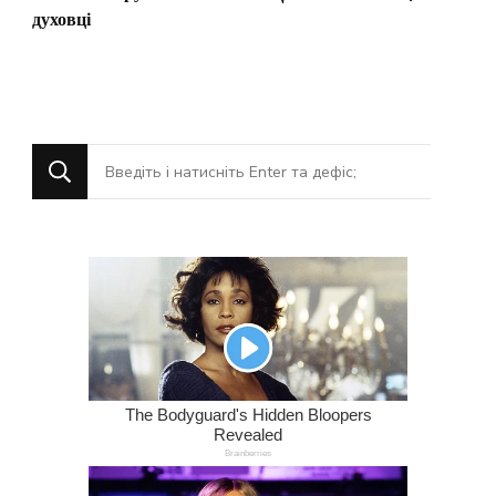
духовці
Шукаєте
щось?