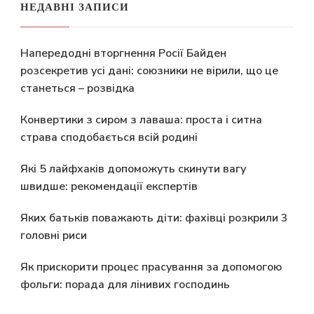
НЕДАВНІ ЗАПИСИ
Напередодні вторгнення Росії Байден
розсекретив усі дані: союзники не вірили, що це
станеться – розвідка
Конвертики з сиром з лаваша: проста і ситна
страва сподобається всій родині
Які 5 лайфхаків допоможуть скинути вагу
швидше: рекомендації експертів
Яких батьків поважають діти: фахівці розкрили 3
головні риси
Як прискорити процес прасування за допомогою
фольги: порада для лінивих господинь