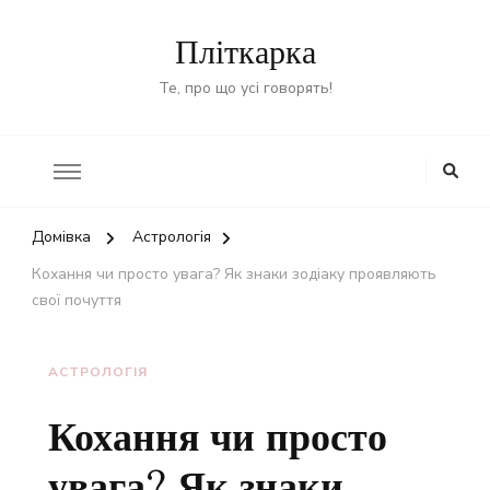
Пліткарка
Те, про що усі говорять!
Домівка
Астрологія
Кохання чи просто увага? Як знаки зодіаку проявляють
свої почуття
АСТРОЛОГІЯ
Кохання чи просто
увага? Як знаки