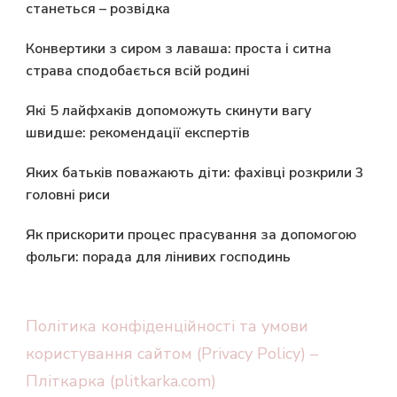
станеться – розвідка
Конвертики з сиром з лаваша: проста і ситна
страва сподобається всій родині
Які 5 лайфхаків допоможуть скинути вагу
швидше: рекомендації експертів
Яких батьків поважають діти: фахівці розкрили 3
головні риси
Як прискорити процес прасування за допомогою
фольги: порада для лінивих господинь
Політика конфіденційності та умови
користування сайтом (Privacy Policy) –
Пліткарка (plitkarka.com)