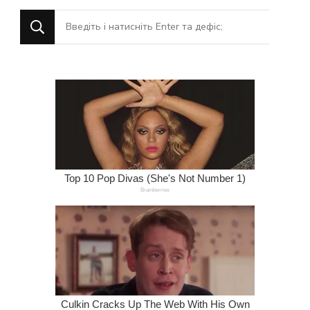
Шукаєте
щось?