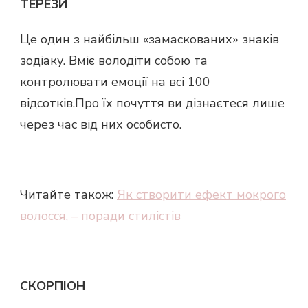
ТЕРЕЗИ
Це один з найбільш «замаскованих» знаків
зодіаку. Вміє володіти собою та
контролювати емоції на всі 100
відсотків.Про їх почуття ви дізнаєтеся лише
через час від них особисто.
Читайте також:
Як створити ефект мокрого
волосся, – поради стилістів
СКОРПІОН