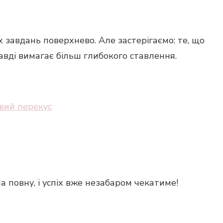
 завдань поверхнево. Але застерігаємо: те, що
авді вимагає більш глибокого ставлення.
овий перекус
на повну, і успіх вже незабаром чекатиме!