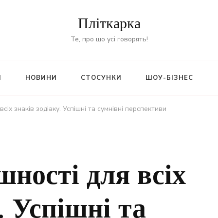
Пліткарка
Те, про що усі говорять!
И
НОВИНИ
СТОСУНКИ
ШОУ-БІЗНЕС
всіх знаків зодіаку. Успішні та сумнівні перспективи
шності для всіх
. Успішні та