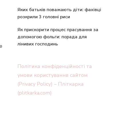
Яких батьків поважають діти: фахівці
розкрили 3 головні риси
Як прискорити процес прасування за
допомогою фольги: порада для
лінивих господинь
е
Політика конфіденційності та
умови користування сайтом
(Privacy Policy) – Пліткарка
(plitkarka.com)