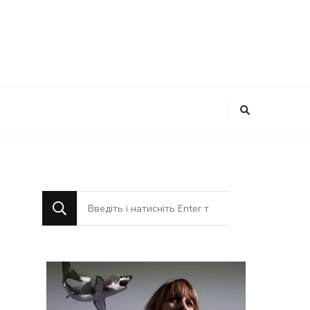
Шукаєте
щось?