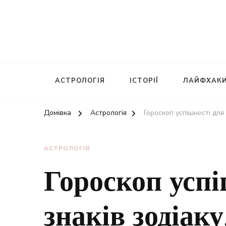
АСТРОЛОГІЯ
ІСТОРІЇ
ЛАЙФХАК
Домівка
Астрологія
Гороскоп успішності для 
АСТРОЛОГІЯ
Гороскоп успі
знаків зодіаку