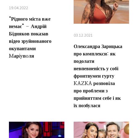
19.04.2022
“Рідного міста вже
немає” – Андрій
Бідняков показав
03.12.2021
відео зруйнованого
Олександра Зарицька
окупантами
про комплекси: як
Mарiyпoля
подолати
невпевненість у собі
фронтвумен гурту
KAZKA розповіла
про проблеми з
прийняттям себе і як
їх позбулася