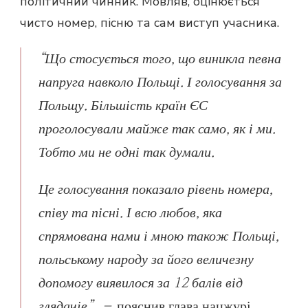
політичний чинник. Мовляв, оцінюється
чисто номер, пісню та сам виступ учасника.
“Що стосується того, що виникла певна
напруга навколо Польщі. І голосування за
Польщу. Більшість країн ЄС
проголосували майже так само, як і ми.
Тобто ми не одні так думали.
Це голосування показало рівень номера,
співу та пісні. І всю любов, яка
спрямована нами і мною також Польщі,
польському народу за його величезну
допомогу виявилося за 12 балів від
глядачів”, –
пояснив глава нацжурі.