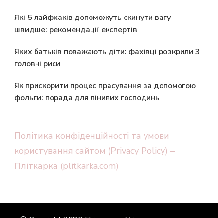
Які 5 лайфхаків допоможуть скинути вагу
швидше: рекомендації експертів
Яких батьків поважають діти: фахівці розкрили 3
головні риси
Як прискорити процес прасування за допомогою
фольги: порада для лінивих господинь
Політика конфіденційності та умови
користування сайтом (Privacy Policy) –
Пліткарка (plitkarka.com)