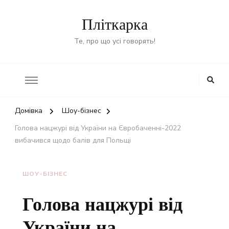
Пліткарка
Те, про що усі говорять!
Домівка
Шоу-бізнес
Голова нацжурі від України на Євробаченні-2022
вибачився щодо балів для Польщі
ШОУ-БІЗНЕС
Голова нацжурі від
України на