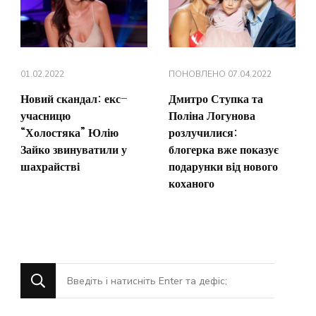
01.02.2022
ПОНОВЛЕНО
07.04.2022
Новий скандал: екс-
Дмитро Ступка та
учасницю
Поліна Логунова
“Холостяка” Юлію
розлучилися:
Зайко звинуватили у
блогерка вже показує
шахрайстві
подарунки від нового
коханого
Шукаєте
щось?