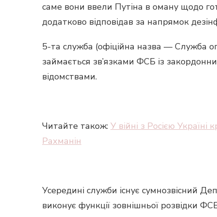
саме вони ввели Путіна в оману щодо гот
додатково відповідав за напрямок дезінф
5-та служба (офіційна назва — Служба оп
займається зв’язками ФСБ із закордонни
відомствами.
Читайте також:
У війні з Росією Україн
Рахманін
Усередині служби існує сумнозвісний Деп
виконує функції зовнішньої розвідки ФСБ