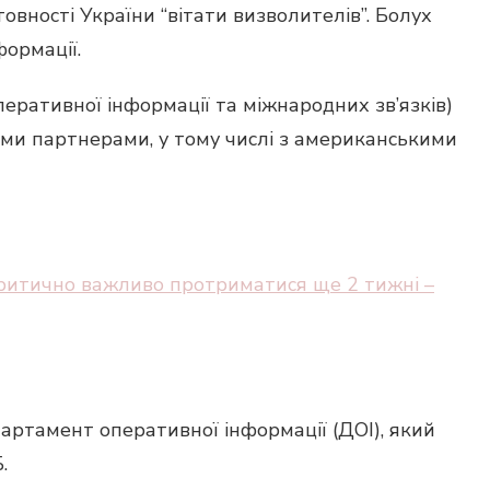
овності України “вітати визволителів”. Болух
ормації.
еративної інформації та міжнародних зв’язків)
ми партнерами, у тому числі з американськими
і критично важливо протриматися ще 2 тижні –
артамент оперативної інформації (ДОІ), який
.