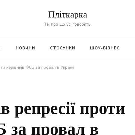
Пліткарка
Те, про що усі говорять!
И
НОВИНИ
СТОСУНКИ
ШОУ-БІЗНЕС
оти керівнків ФСБ за провал в Україні
в репресії проти
 за провал в