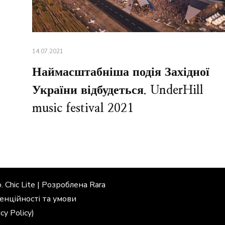
14.07.2021
Наймасштабніша подія Західної
України відбудеться. UnderHill
music festival 2021
. Chic Lite | Розроблена
Rara
енційності та умови
cy Policy)