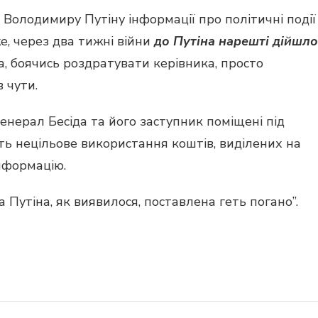
 Володимиру Путіну інформації про політичні події
же, через два тижні війни
до Путіна нарешті дійшло
а, боячись роздратувати керівника, просто
в чути.
енерал Бесіда та його заступник поміщені під
ь нецільове використання коштів, виділених на
інформацію.
 Путіна, як виявилося, поставлена ​​геть погано”.