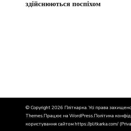
здійснюються поспіхом
© Copyright 2026
Пліткарка
. Усі права захищено
Themes
.Працює на
WordPress
.
Політика конфід
користування сайтом https://plitkarka.com/ (Priva