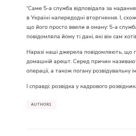
“Саме 5-а служба відповідала за надання
в Україні напередодні вторгнення. І, схо
що його просто ввели в оману: 5-а служб
повідомляла йому ті дані, які він сам хоті
Наразі наші джерела повідомляють, що г
домашній арешт. Серед причин називают
операції, а також погану розвідувальну 
І справді: розвідка у кадрового розвідника
AUTHOR1