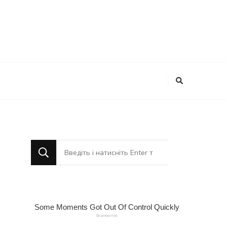
Шукаєте
щось?