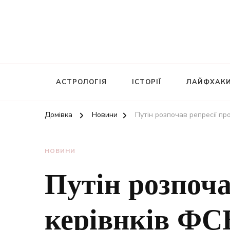
АСТРОЛОГІЯ
ІСТОРІЇ
ЛАЙФХАК
Домівка
Новини
Путін розпочав репресії пр
НОВИНИ
Путін розпоча
керівнків ФСБ