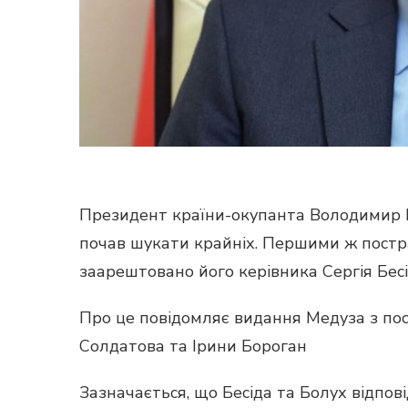
Президент країни-окупанта Володимир Пу
почав шукати крайніх. Першими ж постр
заарештовано його керівника Сергія Бесід
Про це повідомляє видання Медуза з пос
Солдатова та Ірини Бороган
Зазначається, що Бесіда та Болух відпові